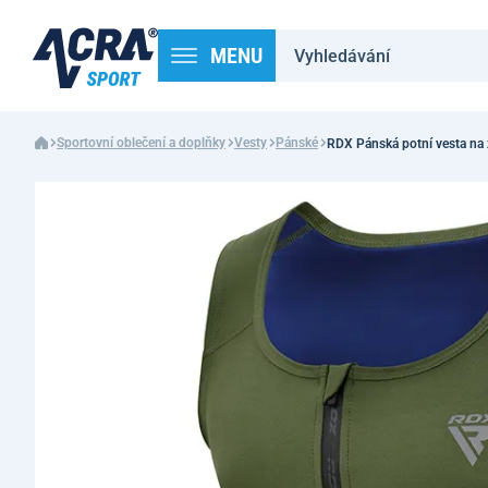
MENU
Sportovní oblečení a doplňky
Vesty
Pánské
RDX Pánská potní vesta na 