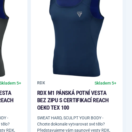
RDX
Skladem 5+
Skladem 5+
VESTA
RDX M1 PÁNSKÁ POTNÍ VESTA
 REACH
BEZ ZIPU S CERTIFIKACÍ REACH
OEKO TEX 100
DY -
SWEAT HARD, SCULPT YOUR BODY -
 tělo?
Chcete dokonale vytvarovat své tělo?
sty RDX,
Představujeme vám saunové vesty RDX,