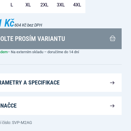
L
XL
2XL
3XL
4XL
1 Kč
604 Kč bez DPH
OLTE PROSÍM VARIANTU
adem
– Na externím skladu – doručíme do 14 dní
RAMETRY A SPECIFIKACE
ZNAČCE
í číslo: SVP-M2AG