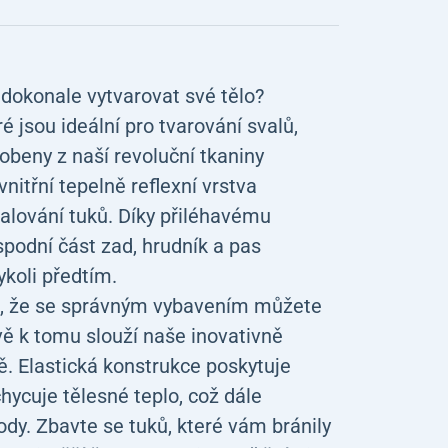
konale vytvarovat své tělo?
jsou ideální pro tvarování svalů,
obeny z naší revoluční tkaniny
itřní tepelně reflexní vrstva
palování tuků. Díky přiléhavému
spodní část zad, hrudník a pas
ykoli předtím.
, že se správným vybavením můžete
vě k tomu slouží naše inovativně
ě. Elastická konstrukce poskytuje
hycuje tělesné teplo, což dále
ody. Zbavte se tuků, které vám bránily