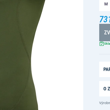
M
73
ZV
Skl
PA
O 
Výrobn