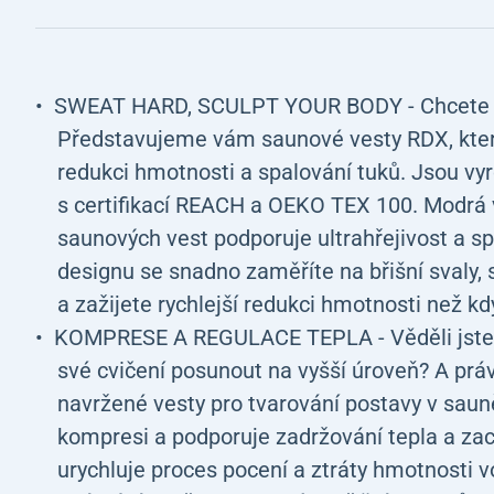
SWEAT HARD, SCULPT YOUR BODY - Chcete do
Představujeme vám saunové vesty RDX, které 
redukci hmotnosti a spalování tuků. Jsou vyr
s certifikací REACH a OEKO TEX 100. Modrá vn
saunových vest podporuje ultrahřejivost a s
designu se snadno zaměříte na břišní svaly, 
a zažijete rychlejší redukci hmotnosti než kd
KOMPRESE A REGULACE TEPLA - Věděli jste
své cvičení posunout na vyšší úroveň? A prá
navržené vesty pro tvarování postavy v saun
kompresi a podporuje zadržování tepla a zac
urychluje proces pocení a ztráty hmotnosti v