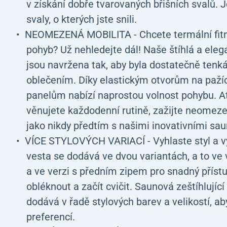
v získání dobře tvarovaných břišních svalů. J
svaly, o kterých jste snili.
NEOMEZENÁ MOBILITA - Chcete termální fitne
pohyb? Už nehledejte dál! Naše štíhlá a elega
jsou navržena tak, aby byla dostatečně tenk
oblečením. Díky elastickým otvorům na paž
panelům nabízí naprostou volnost pohybu. Ať
věnujete každodenní rutině, zažijte neomez
jako nikdy předtím s našimi inovativními sa
VÍCE STYLOVÝCH VARIACÍ - Vyhlaste styl a v
vesta se dodává ve dvou variantách, a to ve 
a ve verzi s předním zipem pro snadný příst
obléknout a začít cvičit. Saunová zeštíhlujíc
dodává v řadě stylových barev a velikostí, ab
preferencí.