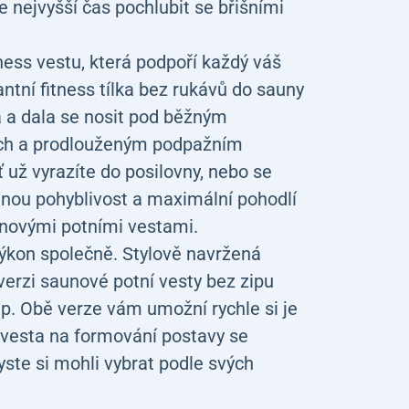
e nejvyšší čas pochlubit se břišními
ss vestu, která podpoří každý váš
ntní fitness tílka bez rukávů do sauny
á a dala se nosit pod běžným
ích a prodlouženým podpažním
 už vyrazíte do posilovny, nebo se
enou pohyblivost a maximální pohodlí
unovými potními vestami.
ýkon společně. Stylově navržená
verzi saunové potní vesty bez zipu
up. Obě verze vám umožní rychle si je
í vesta na formování postavy se
yste si mohli vybrat podle svých