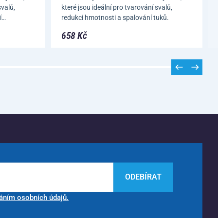
svalů,
které jsou ideální pro tvarování svalů,
í…
redukci hmotnosti a spalování tuků.
658 Kč
ODEBÍRAT
áním osobních údajů.