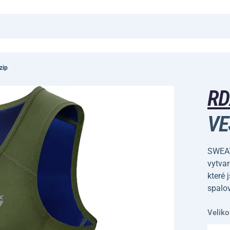
zip
R
VE
SWEAT
vytva
které 
spalov
Veliko