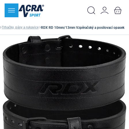
Trhačky, pásy a rukavice
RDX RD 10mm/13mm Vzpěračský a posilovací opasek