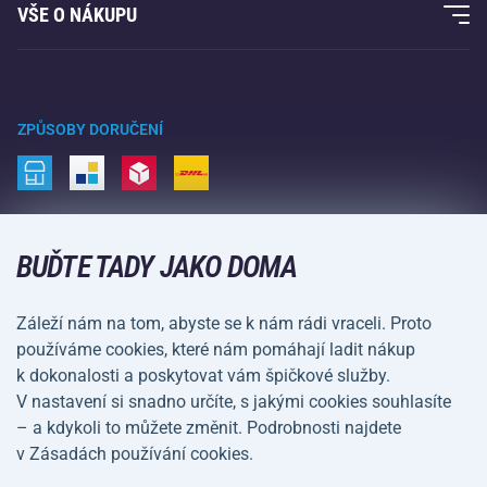
Fitness a posilování
VŠE O NÁKUPU
Kontakty
Raketové sporty
Velkoobchod
Acra garance
Zimní sporty
Nákupní rádce
Vrácení a reklamace
Volný čas a zábava
ZPŮSOBY DORUČENÍ
Doprava a platba
Kemping a turistika
Bojové sporty
ZPŮSOBY PLATBY
Kola a koloběžky
BUĎTE TADY JAKO DOMA
Míčové sporty
Záleží nám na tom, abyste se k nám rádi vraceli. Proto
Vodní sporty
používáme cookies, které nám pomáhají ladit nákup
k dokonalosti a poskytovat vám špičkové služby.
Sportovní oblečení a doplňky
V nastavení si snadno určíte, s jakými cookies souhlasíte
– a kdykoli to můžete změnit. Podrobnosti najdete
Obchodní podmínky
Ochrana osobních údajů
v Zásadách používání cookies.