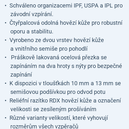
Schváleno organizacemi IPF, USPA a IPL pro
závodní vzpírání.
Čtyřpalcová odolná hovězí kůže pro robustní
oporu a stabilitu.
Vyrobeno ze dvou vrstev hovězí kůže
a vnitřního semiše pro pohodlí
Práškově lakovaná ocelová přezka se
zapínáním na dva hroty s nýty pro bezpečné
zapínání
K dispozici v tloušťkách 10 mm a 13 mm se
semišovou podšívkou pro odvod potu
Reliéfní razítko
RDX
hovězí kůže a označení
velikosti se zesíleným prošíváním
Různé varianty velikostí, které vyhovují
rozměrům všech vzpěračů