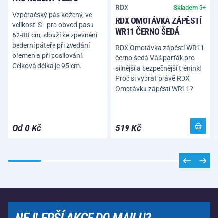
RDX
Skladem 5+
Vzpěračský pás kožený, ve
RDX OMOTÁVKA ZÁPĚSTÍ
velikosti S - pro obvod pasu
WR11 ČERNO ŠEDÁ
62-88 cm, slouží ke zpevnění
bederní páteře při zvedání
RDX Omotávka zápěstí WR11
břemen a při posilování.
černo šedá Váš parťák pro
Celková délka je 95 cm.
silnější a bezpečnější trénink!
Proč si vybrat právě RDX
Omotávku zápěstí WR11?
Od 0 Kč
519 Kč
NEJLEPŠÍ AKCE DO MAILU?