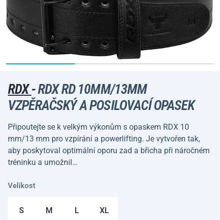
RDX
-
RDX RD 10MM/13MM
VZPĚRAČSKÝ A POSILOVACÍ OPASEK
Připoutejte se k velkým výkonům s opaskem RDX 10
mm/13 mm pro vzpírání a powerlifting. Je vytvořen tak,
aby poskytoval optimální oporu zad a břicha při náročném
tréninku a umožnil…
Velikost
S
M
L
XL