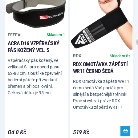
EFFEA
Skladem 1
ACRA D16 VZPĚRAČSKÝ
PÁS KOŽENÝ VEL. S
RDX
Skladem 5+
Vzpěračský pás kožený, ve
RDX OMOTÁVKA ZÁPĚSTÍ
velikosti S - pro obvod pasu
WR11 ČERNO ŠEDÁ
62-88 cm, slouží ke zpevnění
bederní páteře při zvedání
RDX Omotávka zápěstí WR11
břemen a při posilování.
černo šedá Váš parťák pro
Celková délka je 95 cm.
silnější a bezpečnější trénink!
Proč si vybrat právě RDX
Omotávku zápěstí WR11?
Od 0 Kč
519 Kč