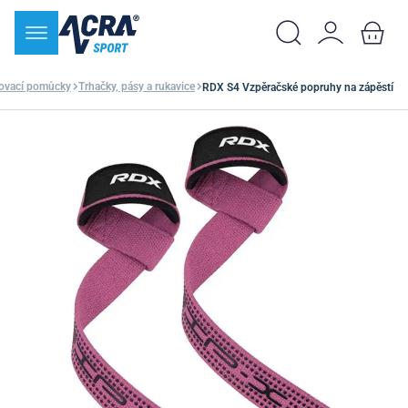
lovací pomůcky
Trhačky, pásy a rukavice
RDX S4 Vzpěračské popruhy na zápěstí