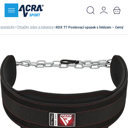
í pomůcky
Trhačky, pásy a rukavice
RDX T7 Posilovací opasek s řetězem – černý