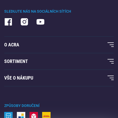
SLEDUJTE NÁS NA SOCIÁLNÍCH SÍTÍCH
O ACRA
O nás
SORTIMENT
Acra garance
Fitness a posilování
VŠE O NÁKUPU
Kontakty
Raketové sporty
Velkoobchod
Acra garance
Zimní sporty
Nákupní rádce
Vrácení a reklamace
Volný čas a zábava
ZPŮSOBY DORUČENÍ
Doprava a platba
Kemping a turistika