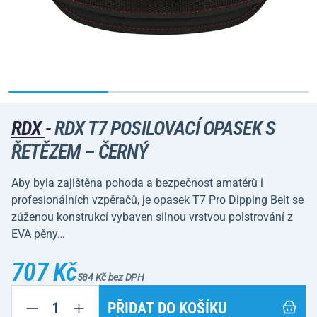
RDX
-
RDX T7 POSILOVACÍ OPASEK S
ŘETĚZEM – ČERNÝ
Aby byla zajištěna pohoda a bezpečnost amatérů i
profesionálních vzpěračů, je opasek T7 Pro Dipping Belt se
zúženou konstrukcí vybaven silnou vrstvou polstrování z
EVA pěny…
707 Kč
584 Kč bez DPH
PŘIDAT DO KOŠÍKU