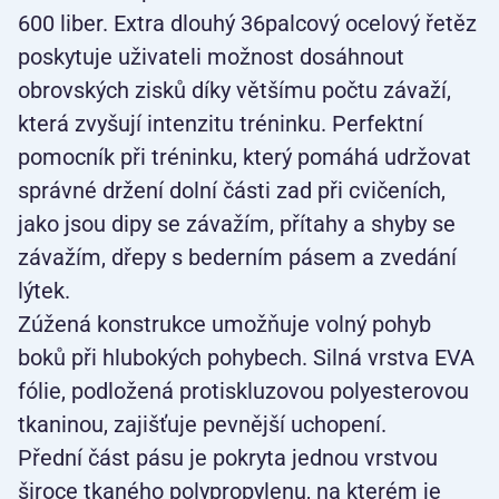
600 liber. Extra dlouhý 36palcový ocelový řetěz
poskytuje uživateli možnost dosáhnout
obrovských zisků díky většímu počtu závaží,
která zvyšují intenzitu tréninku. Perfektní
pomocník při tréninku, který pomáhá udržovat
správné držení dolní části zad při cvičeních,
jako jsou dipy se závažím, přítahy a shyby se
závažím, dřepy s bederním pásem a zvedání
lýtek.
Zúžená konstrukce umožňuje volný pohyb
boků při hlubokých pohybech. Silná vrstva EVA
fólie, podložená protiskluzovou polyesterovou
tkaninou, zajišťuje pevnější uchopení.
Přední část pásu je pokryta jednou vrstvou
široce tkaného polypropylenu, na kterém je