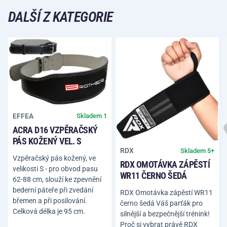
DALŠÍ Z KATEGORIE
EFFEA
Skladem 1
ACRA D16 VZPĚRAČSKÝ
PÁS KOŽENÝ VEL. S
RDX
Skladem 5+
Vzpěračský pás kožený, ve
RDX OMOTÁVKA ZÁPĚSTÍ
velikosti S - pro obvod pasu
WR11 ČERNO ŠEDÁ
62-88 cm, slouží ke zpevnění
bederní páteře při zvedání
RDX Omotávka zápěstí WR11
břemen a při posilování.
černo šedá Váš parťák pro
Celková délka je 95 cm.
silnější a bezpečnější trénink!
Proč si vybrat právě RDX