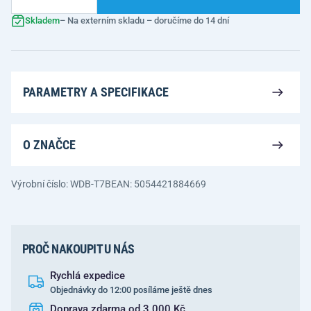
Skladem
– Na externím skladu – doručíme do 14 dní
PARAMETRY A SPECIFIKACE
O ZNAČCE
Výrobní číslo: WDB-T7B
EAN: 5054421884669
PROČ NAKOUPIT U NÁS
Rychlá expedice
Objednávky do 12:00 posíláme ještě dnes
Doprava zdarma od 3 000 Kč