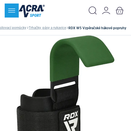
silovací pomůcky
Trhačky, pásy a rukavice
RDX W5 Vzpěračské hákové popruhy