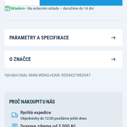
Skladem
– Na externím skladu – doručíme do 14 dní
PARAMETRY A SPECIFIKACE
O ZNAČCE
Výrobní číslo: WAN-W5AG+
EAN: 5054421882047
PROČ NAKOUPIT U NÁS
Rychlá expedice
Objednávky do 12:00 posíláme ještě dnes
Doprava zdarma od 3 000 Kč