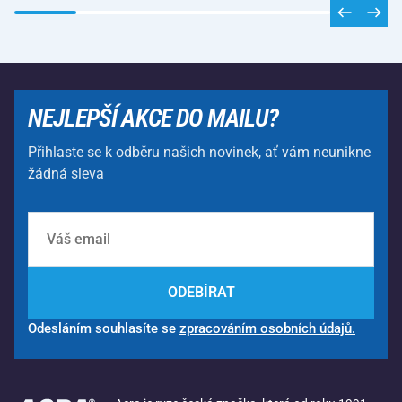
NEJLEPŠÍ AKCE DO MAILU?
Přihlaste se k odběru našich novinek, ať vám neunikne
žádná sleva
ODEBÍRAT
Odesláním souhlasíte se
zpracováním osobních údajů.