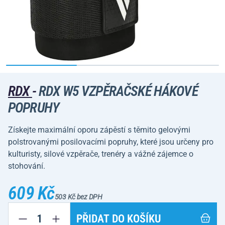
RDX
-
RDX W5 VZPĚRAČSKÉ HÁKOVÉ
POPRUHY
Získejte maximální oporu zápěstí s těmito gelovými
polstrovanými posilovacími popruhy, které jsou určeny pro
kulturisty, silové vzpěrače, trenéry a vážné zájemce o
stohování.
609 Kč
503 Kč bez DPH
PŘIDAT DO KOŠÍKU