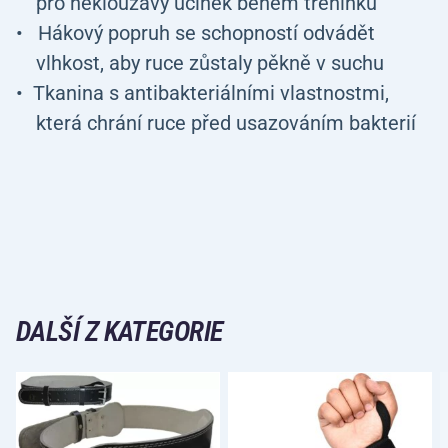
pro neklouzavý účinek během tréninku
Hákový popruh se schopností odvádět
vlhkost, aby ruce zůstaly pěkně v suchu
Tkanina s antibakteriálními vlastnostmi,
která chrání ruce před usazováním bakterií
DALŠÍ Z KATEGORIE