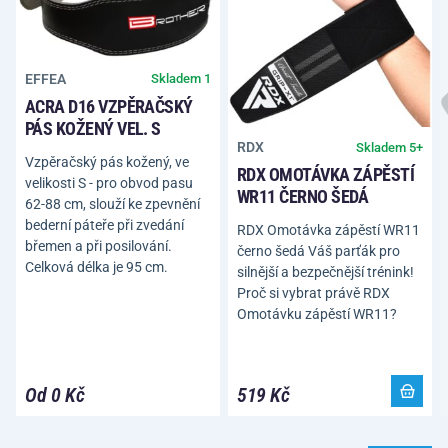
EFFEA
Skladem 1
ACRA D16 VZPĚRAČSKÝ
PÁS KOŽENÝ VEL. S
RDX
Skladem 5+
Vzpěračský pás kožený, ve
RDX OMOTÁVKA ZÁPĚSTÍ
velikosti S - pro obvod pasu
WR11 ČERNO ŠEDÁ
62-88 cm, slouží ke zpevnění
bederní páteře při zvedání
RDX Omotávka zápěstí WR11
břemen a při posilování.
černo šedá Váš parťák pro
Celková délka je 95 cm.
silnější a bezpečnější trénink!
Proč si vybrat právě RDX
Omotávku zápěstí WR11?
Od 0 Kč
519 Kč