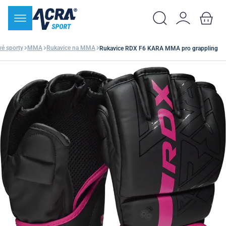
vé sporty
MMA
Rukavice na MMA
Rukavice RDX F6 KARA MMA pro grappling