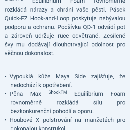
Equilibrium Foam rovnoměrně
rozkládá nárazy a chrání vaše pěsti. Pásek
Quick-EZ Hook-and-Loop poskytuje nebývalou
podporu a ochranu. Podšívka QD-1 odvádí pot
a zároveň udržuje ruce odvětrané. Zesílené
švy mu dodávají dlouhotrvající odolnost pro
věčnou dokonalost.
Vypouklá kůže Maya Side zajišťuje, že
nedochází k opotřebení.
ShockTM
Pěna Max
Equilibrium Foam
rovnoměrně rozkládá sílu pro
bezkonkurenční pohodlí a oporu.
Houbové X polstrování na manžetách pro
dokonalou konstrukci.