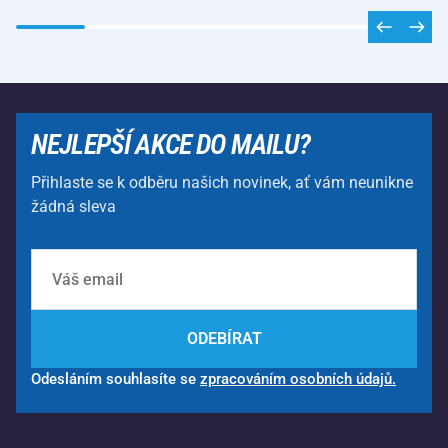
NEJLEPŠÍ AKCE DO MAILU?
Přihlaste se k odběru našich novinek, ať vám neunikne
žádná sleva
ODEBÍRAT
Odesláním souhlasíte se
zpracováním osobních údajů.