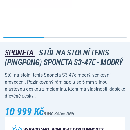
SPONETA
-
STŮL NA STOLNÍ TENIS
(PINGPONG) SPONETA S3-47E - MODRÝ
Stůl na stolní tenis Sponeta S3-47e modrý, venkovní
provedení. Pozinkovaný rám spolu se 5 mm silnou
plastovou deskou z melaminu, která má vlastnosti klasické
dřevěné desky…
10 999 Kč
9 090 Kč bez DPH
VYPRODÁNO: POHLÍDAT DOSTUPNOST?