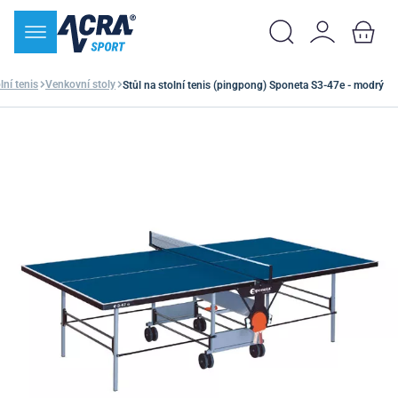
lní tenis
Venkovní stoly
Stůl na stolní tenis (pingpong) Sponeta S3-47e - modrý