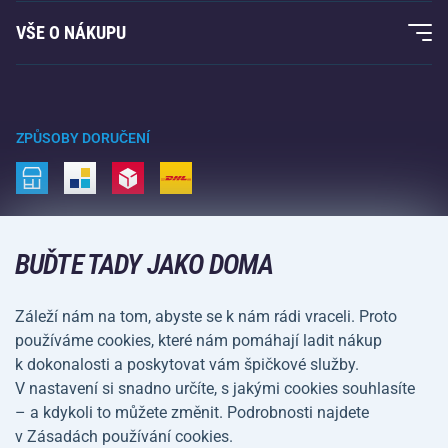
Fitness a posilování
VŠE O NÁKUPU
Kontakty
Raketové sporty
Velkoobchod
Acra garance
Zimní sporty
Nákupní rádce
Vrácení a reklamace
Volný čas a zábava
ZPŮSOBY DORUČENÍ
Doprava a platba
Kemping a turistika
Bojové sporty
ZPŮSOBY PLATBY
Kola a koloběžky
BUĎTE TADY JAKO DOMA
Míčové sporty
Záleží nám na tom, abyste se k nám rádi vraceli. Proto
Vodní sporty
používáme cookies, které nám pomáhají ladit nákup
k dokonalosti a poskytovat vám špičkové služby.
Sportovní oblečení a doplňky
V nastavení si snadno určíte, s jakými cookies souhlasíte
– a kdykoli to můžete změnit. Podrobnosti najdete
Obchodní podmínky
Ochrana osobních údajů
v Zásadách používání cookies.