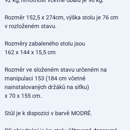
92 kg, hmotnost včetně obalu je 96 kg.
Rozměr 152,5 x 274cm, výška stolu je 76 cm
v rozloženém stavu.
Rozměry zabaleného stolu jsou
162 x 144 x 15,5 cm
Rozměr ve složeném stavu určeném na
manipulaci 153 (184 cm včetně
nainstalovaných držáků na síťku)
x 70 x 155 cm.
Stůl je k dispozici v barvě MODRÉ.