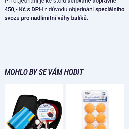
Při objednání je ke stolu
účtované dopravné
450,- Kč s DPH
z důvodu objednání
speciálního
svozu pro nadlimitní váhy balíků
.
MOHLO BY SE VÁM HODIT