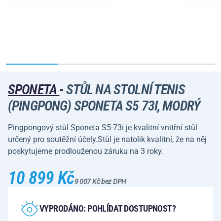
SPONETA
-
STŮL NA STOLNÍ TENIS
(PINGPONG) SPONETA S5 73I, MODRÝ
Pingpongový stůl Sponeta S5-73i je kvalitní vnitřní stůl
určený pro soutěžní účely.Stůl je natolik kvalitní, že na něj
poskytujeme prodlouženou záruku na 3 roky.
10 899 Kč
9 007 Kč bez DPH
VYPRODÁNO: POHLÍDAT DOSTUPNOST?