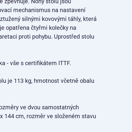
 zpevňuje. Nohy stolu jsou
zovací mechanismus na nastavení
yztužený silnými kovovými táhly, která
u je opatřena čtyřmi kolečky na
retaci proti pohybu. Uprostřed stolu
ka - vše s certifikátem ITTF.
olu je 113 kg, hmotnost včetně obalu
 rozměry ve dvou samostatných
0 x 144 cm, rozměr ve složeném stavu