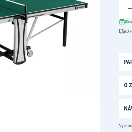
Skl
(U v
PA
O 
NÁ
Výrobn