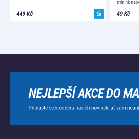
trénink ne
449 Kč
49 Kč
NEJLEPŠÍ AKCE DO MA
Přihlaste se k odběru našich novinek, ať vám neun