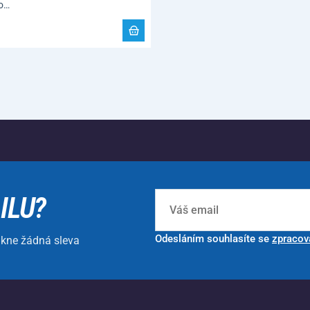
bo…
ILU?
Odesláním souhlasíte se
zpracov
ikne žádná sleva