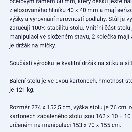
ocelovým rámem 60 mm, který desku ještě dále
z eloxovaného hliníku 40 x 40 mm a mají seři
výšky a vyrovnání nerovností podlahy. Stůl je v
zaručují 100% stabilitu stolu. Vnitřní část stol
manipulaci ve složeném stavu, 2 kolečka mají a
je držák na míčky.
Součástí výrobku je kvalitní držák na síťku a síť
Balení stolu je ve dvou kartonech, hmotnost st
je 121 kg.
Rozměr 274 x 152,5 cm, výška stolu je 76 cm,
kartonech zabaleného stolu jsou 162 x 10 + 1
určeném na manipulaci 153 x 70 x 155 cm.