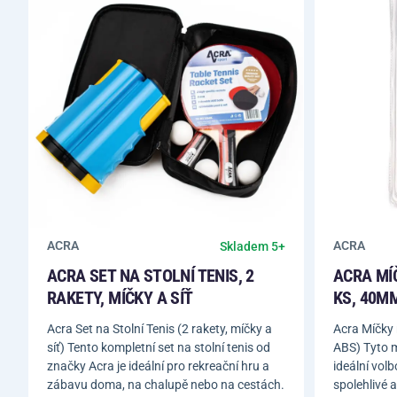
ACRA
ACRA
Skladem 5+
ACRA SET NA STOLNÍ TENIS, 2
ACRA MÍČ
RAKETY, MÍČKY A SÍŤ
KS, 40M
Acra Set na Stolní Tenis (2 rakety, míčky a
Acra Míčky 
síť) Tento kompletní set na stolní tenis od
ABS) Tyto m
značky Acra je ideální pro rekreační hru a
ideální vol
zábavu doma, na chalupě nebo na cestách.
spolehlivé 