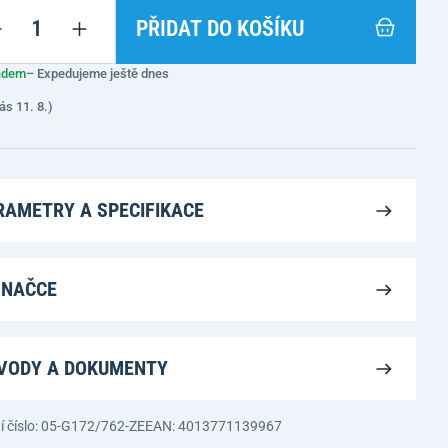
PŘIDAT DO KOŠÍKU
adem
– Expedujeme ještě dnes
ás 11. 8.)
RAMETRY A SPECIFIKACE
ZNAČCE
VODY A DOKUMENTY
í číslo: 05-G172/762-ZE
EAN: 4013771139967