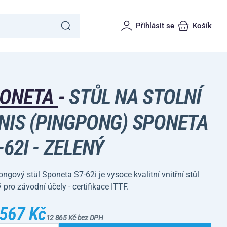
Přihlásit se
Košík
PONETA
-
STŮL NA STOLNÍ
NIS (PINGPONG) SPONETA
-62I - ZELENÝ
ngový stůl Sponeta S7-62i je vysoce kvalitní vnitřní stůl
 pro závodní účely - certifikace ITTF.
 567 Kč
12 865 Kč bez DPH