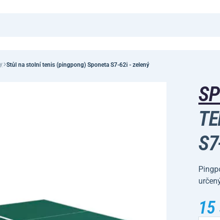
y
Stůl na stolní tenis (pingpong) Sponeta S7-62i - zelený
S
TE
S7
Pingpo
určený
15