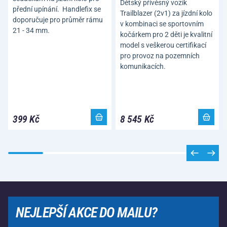
Dětský přívěsný vozík
přední upínání. Handlefix se
Trailblazer (2v1) za jízdní kolo
doporučuje pro průměr rámu
v kombinaci se sportovním
21 - 34 mm.
kočárkem pro 2 děti je kvalitní
model s veškerou certifikací
pro provoz na pozemních
komunikacích.
399 Kč
8 545 Kč
NEJLEPŠÍ AKCE DO MAILU?