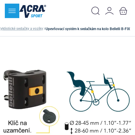
yklistické sedačky a vozíky
Upevňovací systém k sedačkám na kolo Bellelli B-FIX