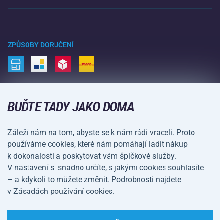
Raketové sporty
Velkoobchod
Acra garance
Zimní sporty
Nákupní rádce
Vrácení a reklamace
Volný čas a zábava
ZPŮSOBY DORUČENÍ
Doprava a platba
Kemping a turistika
Bojové sporty
ZPŮSOBY PLATBY
Kola a koloběžky
BUĎTE TADY JAKO DOMA
Míčové sporty
Záleží nám na tom, abyste se k nám rádi vraceli. Proto
Vodní sporty
používáme cookies, které nám pomáhají ladit nákup
k dokonalosti a poskytovat vám špičkové služby.
Sportovní oblečení a doplňky
V nastavení si snadno určíte, s jakými cookies souhlasíte
– a kdykoli to můžete změnit. Podrobnosti najdete
Obchodní podmínky
Ochrana osobních údajů
v Zásadách používání cookies.
Nastavení cookies