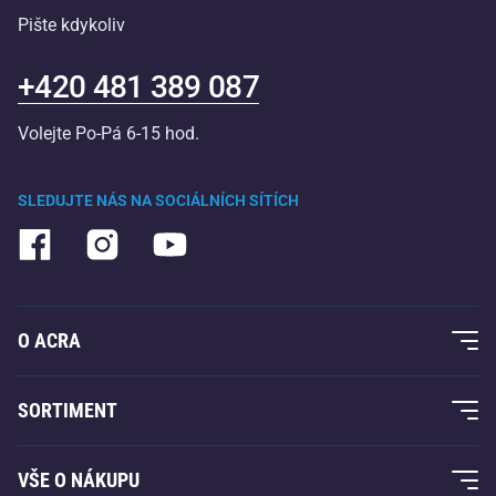
Pište kdykoliv
+420 481 389 087
Volejte Po-Pá 6-15 hod.
SLEDUJTE NÁS NA SOCIÁLNÍCH SÍTÍCH
O ACRA
O nás
SORTIMENT
Acra garance
Fitness a posilování
VŠE O NÁKUPU
Kontakty