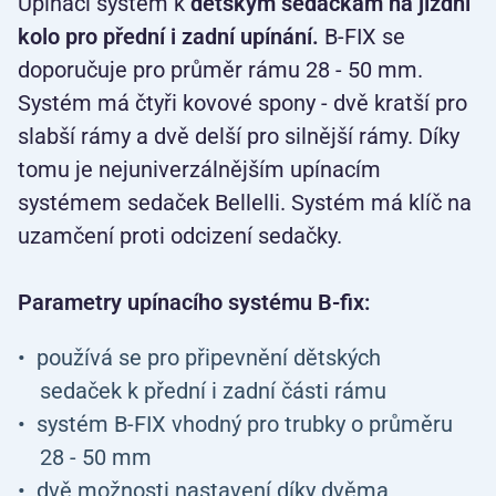
Upínací systém k
dětským sedačkám na jízdní
kolo pro přední i zadní upínání.
B-FIX se
doporučuje pro průměr rámu 28 - 50 mm.
Systém má čtyři kovové spony - dvě kratší pro
slabší rámy a dvě delší pro silnější rámy. Díky
tomu je nejuniverzálnějším upínacím
systémem sedaček Bellelli. Systém má klíč na
uzamčení proti odcizení sedačky.
Parametry upínacího systému B-fix:
používá se pro připevnění dětských
sedaček k přední i zadní části rámu
systém B-FIX vhodný pro trubky o průměru
28 - 50 mm
dvě možnosti nastavení díky dvěma