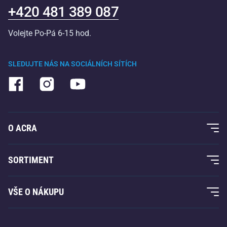
+420 481 389 087
Volejte Po-Pá 6-15 hod.
SLEDUJTE NÁS NA SOCIÁLNÍCH SÍTÍCH
O ACRA
O nás
SORTIMENT
Acra garance
Fitness a posilování
VŠE O NÁKUPU
Kontakty
Raketové sporty
Velkoobchod
Acra garance
Zimní sporty