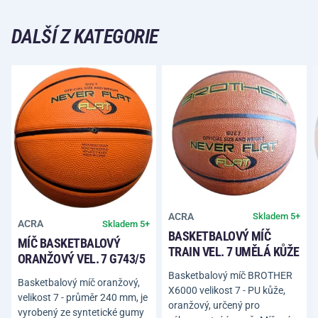
DALŠÍ Z KATEGORIE
ACRA
Skladem 5+
ACRA
Skladem 5+
BASKETBALOVÝ MÍČ
MÍČ BASKETBALOVÝ
TRAIN VEL. 7 UMĚLÁ KŮŽE
ORANŽOVÝ VEL. 7 G743/5
Basketbalový míč BROTHER
Basketbalový míč oranžový,
X6000 velikost 7 - PU kůže,
velikost 7 - průměr 240 mm, je
oranžový, určený pro
vyrobený ze syntetické gumy