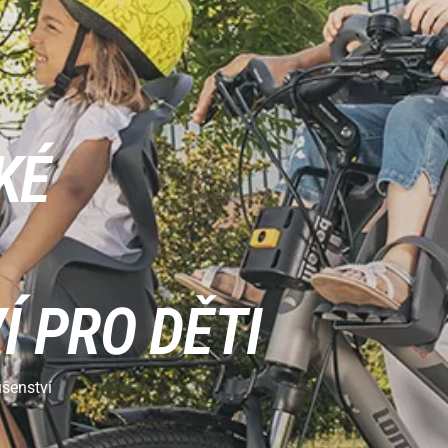
KÉ
Í PRO DĚTI
ušenství