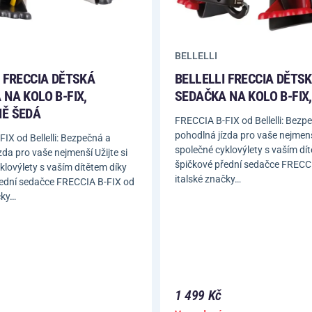
BELLELLI
BELLELLI FRECCIA DĚTS
I FRECCIA DĚTSKÁ
SEDAČKA NA KOLO B-FIX
NA KOLO B-FIX,
Ě ŠEDÁ
FRECCIA B-FIX od Bellelli: Bezp
pohodlná jízda pro vaše nejmenší
IX od Bellelli: Bezpečná a
společné cyklovýlety s vaším dí
zda pro vaše nejmenší Užijte si
špičkové přední sedačce FRECC
klovýlety s vaším dítětem díky
italské značky…
řední sedačce FRECCIA B-FIX od
čky…
1 499 Kč