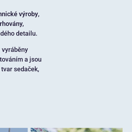
hnické výroby
,
rhovány,
ždého detailu.
u vyráběny
stováním a jsou
 tvar sedaček,