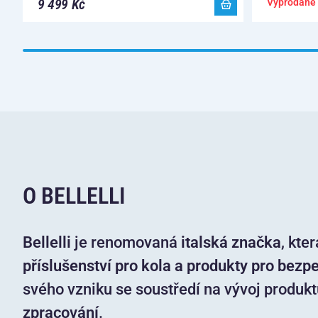
9 499 Kč
Vyprodané
O BELLELLI
Bellelli
je renomovaná
italská značka
, kte
příslušenství pro kola a produkty pro bezp
svého vzniku se soustředí na vývoj produkt
zpracování
.