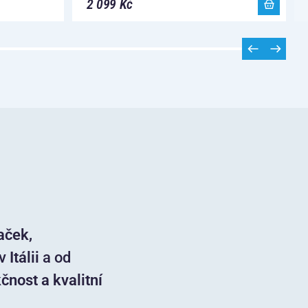
2 099 Kč
aček,
 v
Itálii
a od
nost a kvalitní