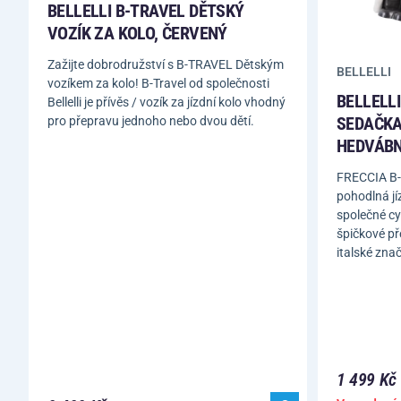
BELLELLI B-TRAVEL DĚTSKÝ
VOZÍK ZA KOLO, ČERVENÝ
Zažijte dobrodružství s B-TRAVEL Dětským
BELLELLI
vozíkem za kolo! B-Travel od společnosti
BELLELL
Bellelli je přívěs / vozík za jízdní kolo vhodný
SEDAČKA 
pro přepravu jednoho nebo dvou dětí.
HEDVÁBN
FRECCIA B-F
pohodlná jí
společné cy
špičkové p
italské zna
1 499 Kč