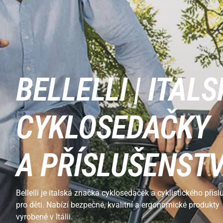
BELLELLI | ITALS
CYKLOSEDAČKY
A PŘÍSLUŠENSTV
Bellelli je italská značka cyklosedaček a cyklistického přísl
pro děti. Nabízí bezpečné, kvalitní a ergonomické produkty
vyrobené v Itálii.