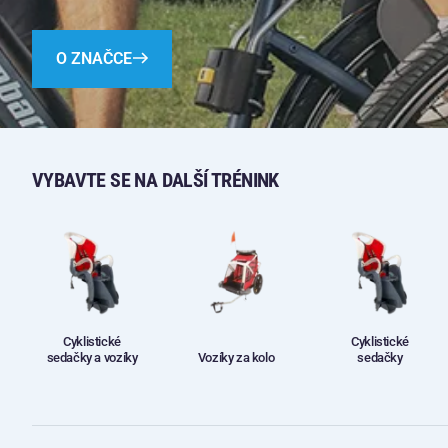
O ZNAČCE
VYBAVTE SE NA DALŠÍ TRÉNINK
Cyklistické
Cyklistické
sedačky a vozíky
Vozíky za kolo
sedačky