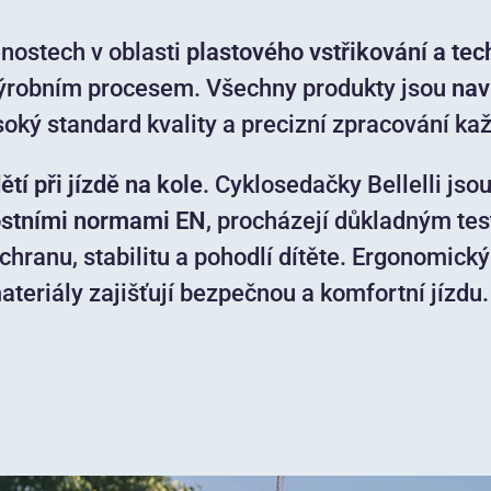
enostech v oblasti
plastového vstřikování a tec
výrobním procesem. Všechny produkty jsou
nav
soký standard kvality a precizní zpracování ka
tí při jízdě na kole
. Cyklosedačky Bellelli jso
ostními normami EN
, procházejí důkladným te
hranu, stabilitu a pohodlí dítěte. Ergonomický
teriály zajišťují bezpečnou a komfortní jízdu.