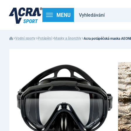
MENU
Vodní sporty
Potápění
Masky a šnorchly
Acra potápěčská maska AEONE