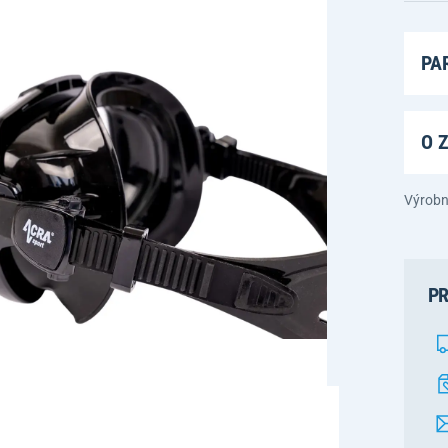
PA
O 
Výrobn
PR