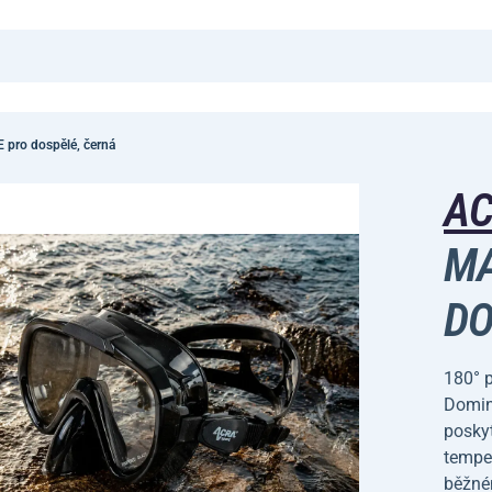
 pro dospělé, černá
A
MA
DO
180° p
Domina
poskyt
tempe
běžném