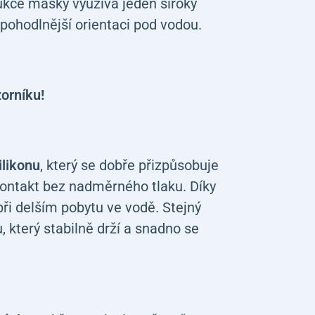
ukce masky využívá jeden široký
a pohodlnější orientaci pod vodou.
zorníku!
ilikonu
, který se dobře přizpůsobuje
kontakt bez nadměrného tlaku. Díky
ři delším pobytu ve vodě. Stejný
 který stabilně drží a snadno se