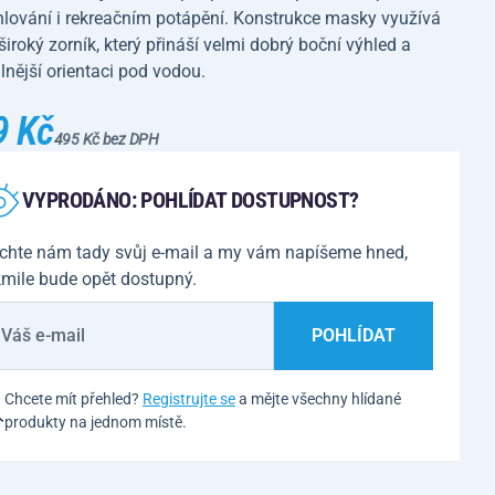
hlování i rekreačním potápění. Konstrukce masky využívá
široký zorník, který přináší velmi dobrý boční výhled a
nější orientaci pod vodou.
9 Kč
495 Kč bez DPH
VYPRODÁNO: POHLÍDAT DOSTUPNOST?
chte nám tady svůj e-mail a my vám napíšeme hned,
kmile bude opět dostupný.
POHLÍDAT
Chcete mít přehled?
Registrujte se
a mějte všechny hlídané
produkty na jednom místě.