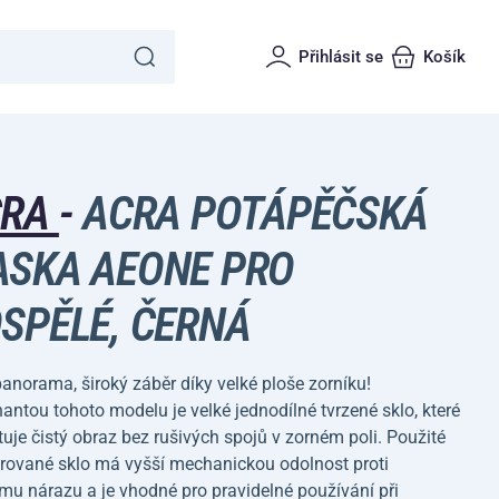
Přihlásit se
Košík
CRA
-
ACRA POTÁPĚČSKÁ
SKA AEONE PRO
SPĚLÉ, ČERNÁ
anorama, široký záběr díky velké ploše zorníku!
ntou tohoto modelu je velké jednodílné tvrzené sklo, které
uje čistý obraz bez rušivých spojů v zorném poli. Použité
rované sklo má vyšší mechanickou odolnost proti
u nárazu a je vhodné pro pravidelné používání při