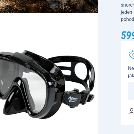
šnorc
jeden 
pohodl
59
Ne
ja