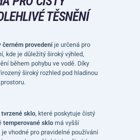
MA
PRO ČISTÝ
OLEHLIVÉ TĚSNĚNÍ
 černém provedení
je určená pro
, kde je důležitý široký výhled,
snění během pohybu ve vodě. Díky
rozený široký rozhled pod hladinou
 prostoru.
 tvrzené sklo
, které poskytuje čistý
té
temperované sklo
má vyšší
je vhodné pro pravidelné používání