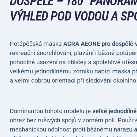
DOSPĚLÉ –
180° PANORA
VÝHLED POD VODOU A SP
Potápěčská maska
ACRA AEONE pro dospělé v
rekreační šnorchlování, plavání i běžné potápění
pohodlné usazení na obličeji a spolehlivé utě
velkému jednodílnému zorníku nabízí maska při
a velmi dobrou orientaci při sledování okolního
Dominantou tohoto modelu je
velké jednodílné
obraz bez rušivých spojů v zorném poli. Použi
mechanickou odolnost proti běžnému nárazu a 