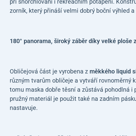
při šnorchlování i rekreačním potápění. Konstr
zorník, který přináší velmi dobrý boční výhled 
180° panorama,
široký záběr díky velké ploše 
Obličejová část je vyrobena z
měkkého liquid s
různým tvarům obličeje a vytváří rovnoměrný 
tomu maska dobře těsní a zůstává pohodlná i p
pružný materiál je použit také na zadním pásku,
nastavuje.