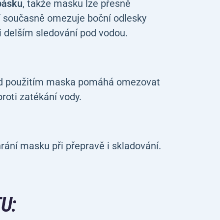
pásku
, takže masku lze přesně
í současně omezuje boční odlesky
ři delším sledování pod vodou.
řed použitím maska pomáhá omezovat
roti zatékání vody.
chrání masku při přepravě i skladování.
U: