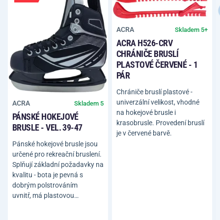
ACRA
Skladem 5+
ACRA H526-CRV
CHRÁNIČE BRUSLÍ
PLASTOVÉ ČERVENÉ - 1
PÁR
Chrániče bruslí plastové -
univerzální velikost, vhodné
ACRA
Skladem 5
na hokejové brusle i
PÁNSKÉ HOKEJOVÉ
krasobrusle. Provedení bruslí
BRUSLE - VEL. 39-47
je v červené barvě.
Pánské hokejové brusle jsou
určené pro rekreační bruslení.
Splňují základní požadavky na
kvalitu - bota je pevná s
dobrým polstrováním
uvnitř, má plastovou…