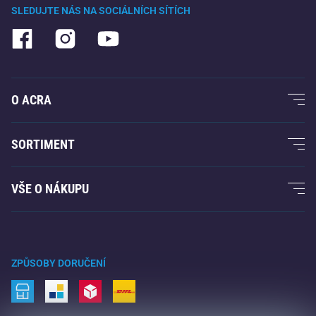
SLEDUJTE NÁS NA SOCIÁLNÍCH SÍTÍCH
O ACRA
O nás
SORTIMENT
Acra garance
Fitness a posilování
VŠE O NÁKUPU
Kontakty
Raketové sporty
Velkoobchod
Acra garance
Zimní sporty
Nákupní rádce
Vrácení a reklamace
Volný čas a zábava
ZPŮSOBY DORUČENÍ
Doprava a platba
Kemping a turistika