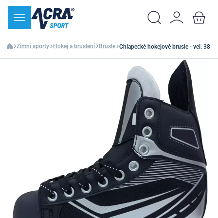
Zimní sporty
Hokej a bruslení
Brusle
Chlapecké hokejové brusle - vel. 38