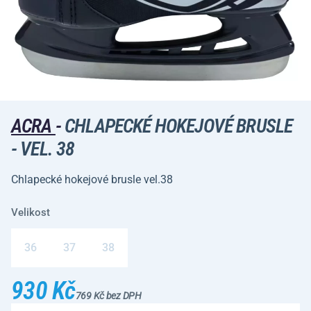
ACRA
-
CHLAPECKÉ HOKEJOVÉ BRUSLE
- VEL. 38
Chlapecké hokejové brusle vel.38
Velikost
36
37
38
930 Kč
769 Kč bez DPH