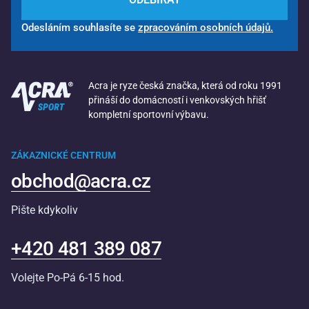
Odesláním souhlasíte se
zpracováním osobních údajů.
Acra je ryze česká značka, která od roku 1991
přináší do domácností i venkovských hřišť
kompletní sportovní výbavu.
ZÁKAZNICKÉ CENTRUM
obchod@acra.cz
Pište kdykoliv
+420 481 389 087
Volejte Po-Pá 6-15 hod.