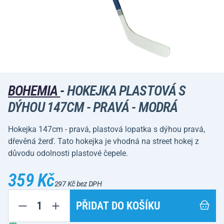
BOHEMIA
-
HOKEJKA PLASTOVÁ S
DÝHOU 147CM - PRAVÁ - MODRÁ
Hokejka 147cm - pravá, plastová lopatka s dýhou pravá,
dřevěná žerď. Tato hokejka je vhodná na street hokej z
důvodu odolnosti plastové čepele.
359 Kč
297 Kč bez DPH
PŘIDAT DO KOŠÍKU