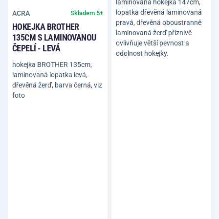
laminovaná hokejka 147cm,
lopatka dřevěná laminovaná
ACRA
Skladem 5+
pravá, dřevěná oboustranně
HOKEJKA BROTHER
laminovaná žerď příznivě
135CM S LAMINOVANOU
ovlivňuje větší pevnost a
ČEPELÍ - LEVÁ
odolnost hokejky.
hokejka BROTHER 135cm,
laminovaná lopatka levá,
dřevěná žerď, barva černá, viz
foto