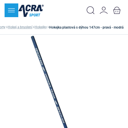
orty
Hokej a bruslení
Hokejky
Hokejka plastová s dýhou 147cm - pravá - modrá