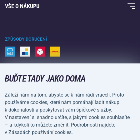
Fitness a posilování
VŠE O NÁKUPU
Kontakty
Raketové sporty
Velkoobchod
Acra garance
Zimní sporty
Nákupní rádce
Vrácení a reklamace
Volný čas a zábava
ZPŮSOBY DORUČENÍ
Doprava a platba
Kemping a turistika
Bojové sporty
ZPŮSOBY PLATBY
Kola a koloběžky
BUĎTE TADY JAKO DOMA
Míčové sporty
Záleží nám na tom, abyste se k nám rádi vraceli. Proto
Vodní sporty
používáme cookies, které nám pomáhají ladit nákup
k dokonalosti a poskytovat vám špičkové služby.
Sportovní oblečení a doplňky
V nastavení si snadno určíte, s jakými cookies souhlasíte
– a kdykoli to můžete změnit. Podrobnosti najdete
Obchodní podmínky
Ochrana osobních údajů
v Zásadách používání cookies.