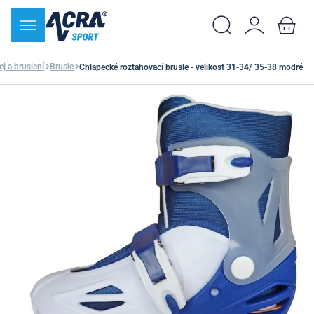
j a bruslení
Brusle
Chlapecké roztahovací brusle - velikost 31-34/ 35-38 modré