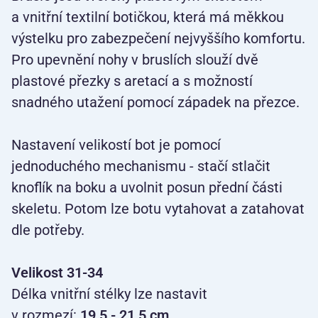
a vnitřní textilní botičkou, která má měkkou
výstelku pro zabezpečení nejvyššího komfortu.
Pro upevnění nohy v bruslích slouží dvě
plastové přezky s aretací a s možností
snadného utažení pomocí západek na přezce.
Nastavení velikostí bot je pomocí
jednoduchého mechanismu - stačí stlačit
knoflík na boku a uvolnit posun přední části
skeletu. Potom lze botu vytahovat a zatahovat
dle potřeby.
Velikost 31-34
Délka vnitřní stélky lze nastavit
v rozmezí:
19,5 - 21,5 cm.