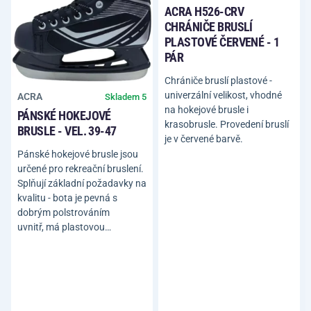
ACRA H526-CRV
CHRÁNIČE BRUSLÍ
PLASTOVÉ ČERVENÉ - 1
PÁR
Chrániče bruslí plastové -
univerzální velikost, vhodné
ACRA
Skladem 5
na hokejové brusle i
PÁNSKÉ HOKEJOVÉ
krasobrusle. Provedení bruslí
BRUSLE - VEL. 39-47
je v červené barvě.
Pánské hokejové brusle jsou
určené pro rekreační bruslení.
Splňují základní požadavky na
kvalitu - bota je pevná s
dobrým polstrováním
uvnitř, má plastovou…