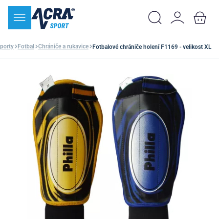
porty
Fotbal
Chrániče a rukavice
Fotbalové chrániče holení F1169 - velikost XL