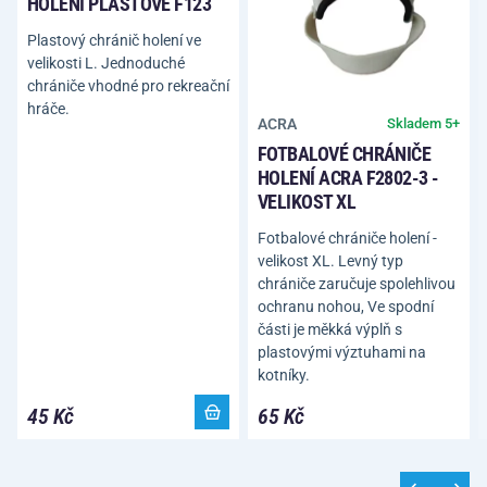
HOLENÍ PLASTOVÉ F123
Plastový chránič holení ve
velikosti L. Jednoduché
chrániče vhodné pro rekreační
hráče.
ACRA
Skladem 5+
FOTBALOVÉ CHRÁNIČE
HOLENÍ ACRA F2802-3 -
VELIKOST XL
Fotbalové chrániče holení -
velikost XL. Levný typ
chrániče zaručuje spolehlivou
ochranu nohou, Ve spodní
části je měkká výplň s
plastovými výztuhami na
kotníky.
45 Kč
65 Kč