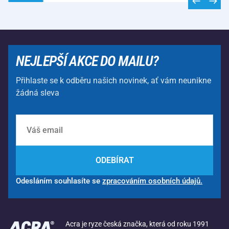
NEJLEPŠÍ AKCE DO MAILU?
Přihlaste se k odběru našich novinek, ať vám neunikne
žádná sleva
ODEBÍRAT
Odesláním souhlasíte se
zpracováním osobních údajů.
Acra je ryze česká značka, která od roku 1991