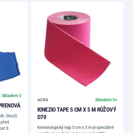
Skladem 3
ACRA
Skladem 5+
PRENOVÁ
KINEZIO TAPE 5 CM X 5 M RŮŽOVÝ
k. Slouží
D70
 před
Kinesiologický tejp 5 cm x 5 m je speciálně
ost S