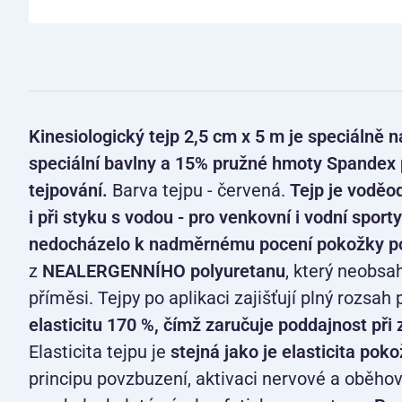
Kinesiologický tejp 2,5 cm x 5 m je speciálně
speciální bavlny a 15% pružné hmoty Spandex p
tejpování.
Barva tejpu - červená.
Tejp je voděo
i při styku s vodou - pro venkovní i vodní sport
nedocházelo k nadměrnému pocení pokožky p
z
NEALERGENNÍHO polyuretanu
, který neobsa
příměsi. Tejpy po aplikaci zajišťují plný rozsa
elasticitu 170 %, čímž zaručuje poddajnost při 
Elasticita tejpu je
stejná jako je elasticita pok
principu povzbuzení, aktivaci nervové a oběhov