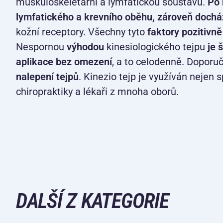
muskuloskeletární a lymfatickou soustavu.
Po 
lymfatického a krevního oběhu, zároveň docház
kožní receptory. Všechny tyto
faktory pozitivně 
Nespornou
výhodou
kinesiologického tejpu
je 
aplikace bez omezení
, a to celodenně. Doporu
nalepení tejpů
. Kinezio tejp je využíván nejen s
chiropraktiky a lékaři z mnoha oborů.
DALŠÍ Z KATEGORIE