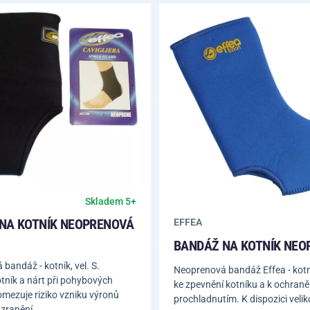
Skladem 5+
NA KOTNÍK NEOPRENOVÁ
EFFEA
BANDÁŽ NA KOTNÍK NEO
bandáž - kotník, vel. S.
Neoprenová bandáž Effea - kotní
tník a nárt při pohybových
ke zpevnění kotníku a k ochraně
 omezuje riziko vzniku výronů
prochladnutím. K dispozici velik
 zranění.