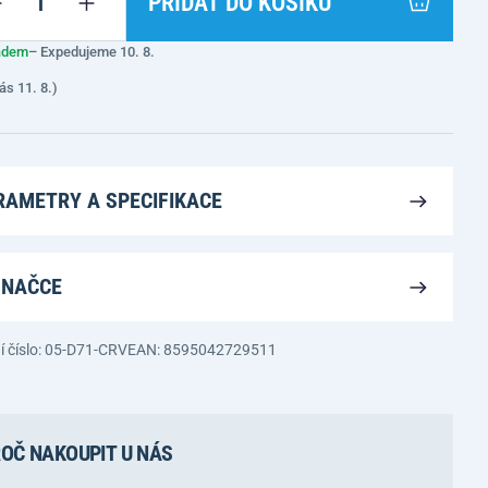
PŘIDAT DO KOŠÍKU
adem
– Expedujeme 10. 8.
ás 11. 8.)
RAMETRY A SPECIFIKACE
ZNAČCE
í číslo: 05-D71-CRV
EAN: 8595042729511
OČ NAKOUPIT U NÁS