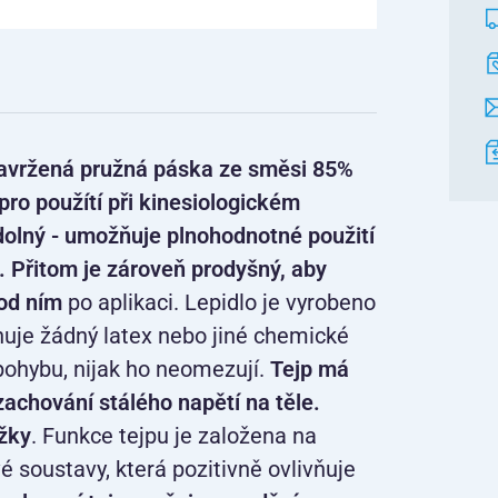
 navržená pružná páska ze směsi 85%
ro použítí při kinesiologickém
dolný - umožňuje plnohodnotné použití
y. Přitom je zároveň prodyšný, aby
od ním
po aplikaci. Lepidlo je vyrobeno
huje žádný latex nebo jiné chemické
h pohybu, nijak ho neomezují.
Tejp má
zachování stálého napětí na těle.
ožky
. Funkce tejpu je založena na
é soustavy, která pozitivně ovlivňuje