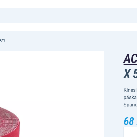
 D71
A
X 
Kinesi
páska
Spande
68