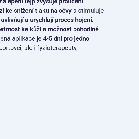
nalepení tejp zvyšuje proudění
í ke snížení tlaku na cévy
a stimuluje
ovlivňují a urychlují proces hojení.
šetrnost ke kůži a možnost pohodlné
čená aplikace je
4-5 dní pro jedno
portovci, ale i fyzioterapeuty,