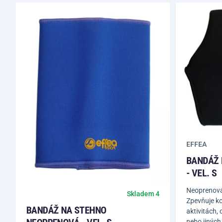
EFFEA
BANDÁŽ 
- VEL. S
Neoprenová 
Skladem 4
Zpevňuje ko
BANDÁŽ NA STEHNO
aktivitách,
nebo jiných