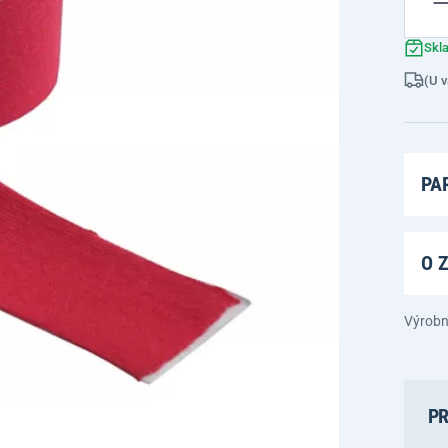
Skl
(U v
PA
O 
Výrobn
PR