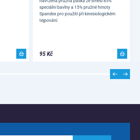
navržená pružná páska ze směsi 85%
speciální bavlny a 15% pružné hmoty
Spandex pro použítí při kinesiologickém
tejpování.
95 Kč