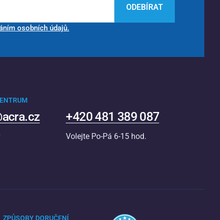
ODEBÍRAT
áním osobních údajů.
CENTRUM
acra.cz
+420 481 389 087
v
Volejte Po-Pá 6-15 hod.
ZPŮSOBY DORUČENÍ