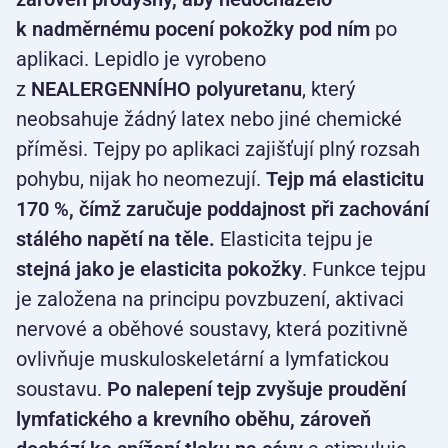
k nadměrnému pocení pokožky pod ním
po
aplikaci. Lepidlo je vyrobeno
z
NEALERGENNÍHO polyuretanu
, který
neobsahuje žádný latex nebo jiné chemické
příměsi. Tejpy po aplikaci zajišťují plný rozsah
pohybu, nijak ho neomezují.
Tejp má elasticitu
170 %, čímž zaručuje poddajnost při zachování
stálého napětí na těle.
Elasticita tejpu je
stejná jako je elasticita pokožky
. Funkce tejpu
je založena na principu povzbuzení, aktivaci
nervové a oběhové soustavy, která pozitivně
ovlivňuje muskuloskeletární a lymfatickou
soustavu.
Po nalepení tejp zvyšuje proudění
lymfatického a krevního oběhu, zároveň