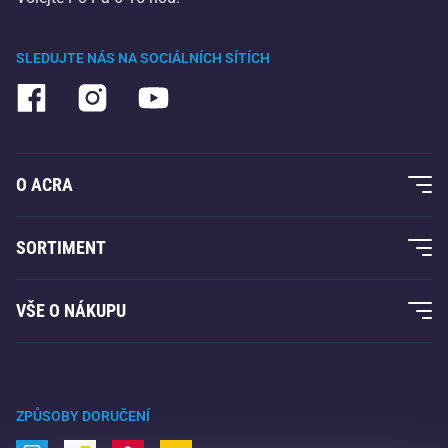
SLEDUJTE NÁS NA SOCIÁLNÍCH SÍTÍCH
O ACRA
O nás
SORTIMENT
Acra garance
Fitness a posilování
VŠE O NÁKUPU
Kontakty
Raketové sporty
Velkoobchod
Acra garance
Zimní sporty
Nákupní rádce
Vrácení a reklamace
Volný čas a zábava
ZPŮSOBY DORUČENÍ
Doprava a platba