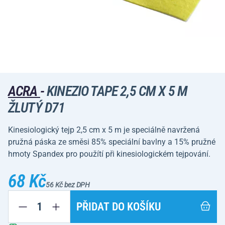
ACRA
-
KINEZIO TAPE 2,5 CM X 5 M
ŽLUTÝ D71
Kinesiologický tejp 2,5 cm x 5 m je speciálně navržená
pružná páska ze směsi 85% speciální bavlny a 15% pružné
hmoty Spandex pro použítí při kinesiologickém tejpování.
68 Kč
56 Kč bez DPH
PŘIDAT DO KOŠÍKU