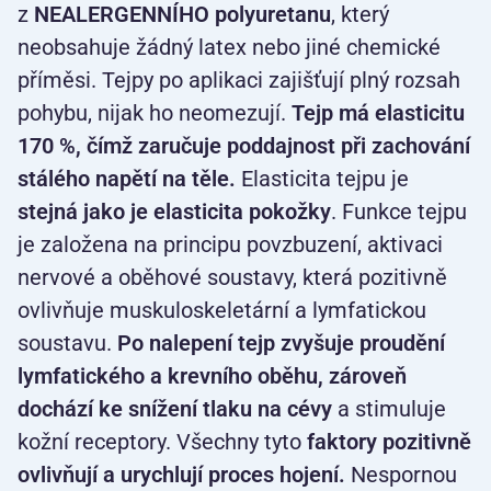
z
NEALERGENNÍHO polyuretanu
, který
neobsahuje žádný latex nebo jiné chemické
příměsi. Tejpy po aplikaci zajišťují plný rozsah
pohybu, nijak ho neomezují.
Tejp má elasticitu
170 %, čímž zaručuje poddajnost při zachování
stálého napětí na těle.
Elasticita tejpu je
stejná jako je elasticita pokožky
. Funkce tejpu
je založena na principu povzbuzení, aktivaci
nervové a oběhové soustavy, která pozitivně
ovlivňuje muskuloskeletární a lymfatickou
soustavu.
Po nalepení tejp zvyšuje proudění
lymfatického a krevního oběhu, zároveň
dochází ke snížení tlaku na cévy
a stimuluje
kožní receptory. Všechny tyto
faktory pozitivně
ovlivňují a urychlují proces hojení.
Nespornou