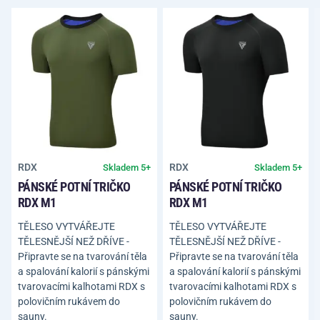
RDX
RDX
Skladem 5+
Skladem 5+
PÁNSKÉ POTNÍ TRIČKO
PÁNSKÉ POTNÍ TRIČKO
RDX M1
RDX M1
TĚLESO VYTVÁŘEJTE
TĚLESO VYTVÁŘEJTE
TĚLESNĚJŠÍ NEŽ DŘÍVE -
TĚLESNĚJŠÍ NEŽ DŘÍVE -
Připravte se na tvarování těla
Připravte se na tvarování těla
a spalování kalorií s pánskými
a spalování kalorií s pánskými
tvarovacími kalhotami RDX s
tvarovacími kalhotami RDX s
polovičním rukávem do
polovičním rukávem do
sauny.
sauny.