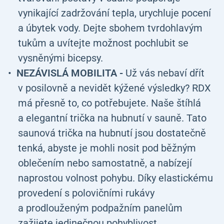
vynikající zadržování tepla, urychluje pocení
a úbytek vody. Dejte sbohem tvrdohlavým
tukům a uvítejte možnost pochlubit se
vysněnými bicepsy.
NEZÁVISLÁ MOBILITA -
Už vás nebaví dřít
v posilovně a nevidět kýžené výsledky? RDX
má přesně to, co potřebujete. Naše štíhlá
a elegantní trička na hubnutí v sauně. Tato
saunová trička na hubnutí jsou dostatečně
tenká, abyste je mohli nosit pod běžným
oblečením nebo samostatně, a nabízejí
naprostou volnost pohybu. Díky elastickému
provedení s polovičními rukávy
a prodlouženým podpažním panelům
zažijete jedinečnou pohyblivost