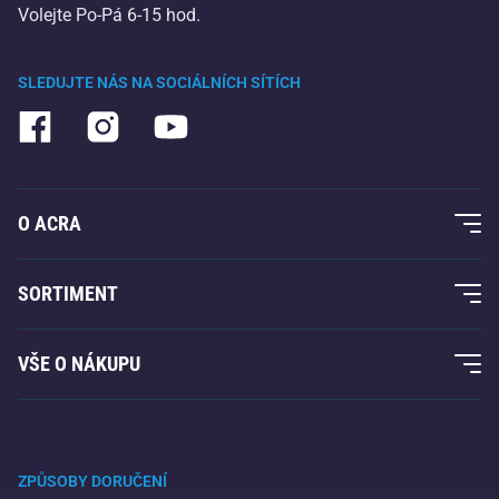
Volejte Po-Pá 6-15 hod.
SLEDUJTE NÁS NA SOCIÁLNÍCH SÍTÍCH
O ACRA
O nás
SORTIMENT
Acra garance
Fitness a posilování
VŠE O NÁKUPU
Kontakty
Raketové sporty
Velkoobchod
Acra garance
Zimní sporty
Nákupní rádce
Vrácení a reklamace
Volný čas a zábava
ZPŮSOBY DORUČENÍ