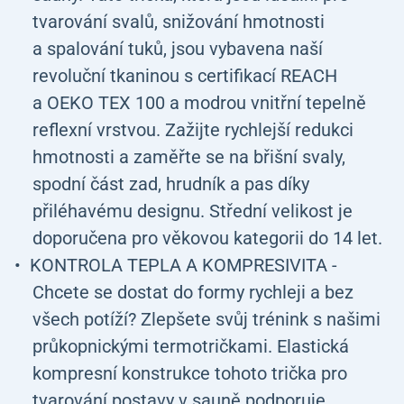
tvarování svalů, snižování hmotnosti
a spalování tuků, jsou vybavena naší
revoluční tkaninou s certifikací REACH
a OEKO TEX 100 a modrou vnitřní tepelně
reflexní vrstvou. Zažijte rychlejší redukci
hmotnosti a zaměřte se na břišní svaly,
spodní část zad, hrudník a pas díky
přiléhavému designu. Střední velikost je
doporučena pro věkovou kategorii do 14 let.
KONTROLA TEPLA A KOMPRESIVITA -
Chcete se dostat do formy rychleji a bez
všech potíží? Zlepšete svůj trénink s našimi
průkopnickými termotričkami. Elastická
kompresní konstrukce tohoto trička pro
tvarování postavy v sauně podporuje