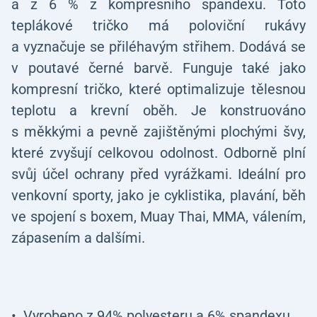
a z 6 % z kompresního spandexu. Toto
teplákové tričko má poloviční rukávy
a vyznačuje se přiléhavým střihem. Dodává se
v poutavé černé barvě. Funguje také jako
kompresní tričko, které optimalizuje tělesnou
teplotu a krevní oběh. Je konstruováno
s měkkými a pevně zajištěnými plochými švy,
které zvyšují celkovou odolnost. Odborně plní
svůj účel ochrany před vyrážkami. Ideální pro
venkovní sporty, jako je cyklistika, plavání, běh
ve spojení s boxem, Muay Thai, MMA, válením,
zápasením a dalšími.
Vyrobeno z 94% polyesteru a 6% spandexu