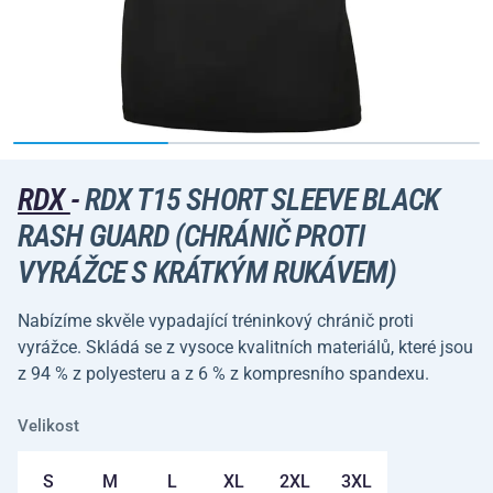
RDX
-
RDX T15 SHORT SLEEVE BLACK
RASH GUARD (CHRÁNIČ PROTI
VYRÁŽCE S KRÁTKÝM RUKÁVEM)
Nabízíme skvěle vypadající tréninkový chránič proti
vyrážce. Skládá se z vysoce kvalitních materiálů, které jsou
z 94 % z polyesteru a z 6 % z kompresního spandexu.
Velikost
S
M
L
XL
2XL
3XL