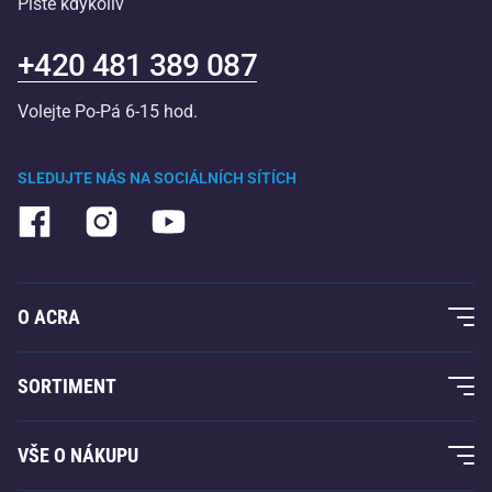
Pište kdykoliv
+420 481 389 087
Volejte Po-Pá 6-15 hod.
SLEDUJTE NÁS NA SOCIÁLNÍCH SÍTÍCH
O ACRA
O nás
SORTIMENT
Acra garance
Fitness a posilování
VŠE O NÁKUPU
Kontakty
Raketové sporty