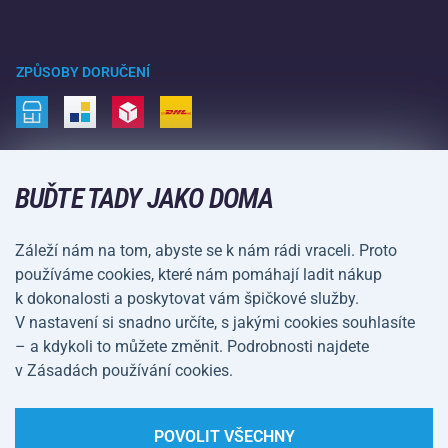
Velkoobchod
Acra garance
Zimní sporty
Nákupní rádce
Vrácení a reklamace
Volný čas a zábava
ZPŮSOBY DORUČENÍ
Doprava a platba
Kemping a turistika
Bojové sporty
ZPŮSOBY PLATBY
Kola a koloběžky
BUĎTE TADY JAKO DOMA
Míčové sporty
Záleží nám na tom, abyste se k nám rádi vraceli. Proto
Vodní sporty
používáme cookies, které nám pomáhají ladit nákup
k dokonalosti a poskytovat vám špičkové služby.
Sportovní oblečení a doplňky
V nastavení si snadno určíte, s jakými cookies souhlasíte
– a kdykoli to můžete změnit. Podrobnosti najdete
Obchodní podmínky
Ochrana osobních údajů
v Zásadách používání cookies.
Nastavení cookies
POVOLIT VŠECHNY