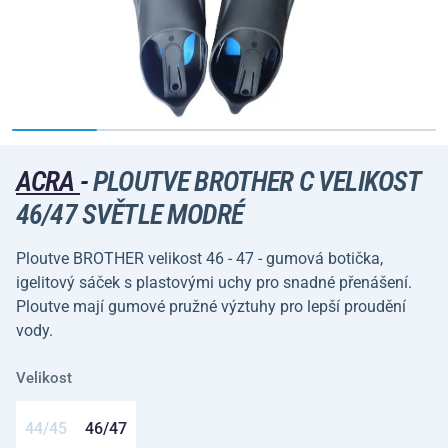
ACRA
-
PLOUTVE BROTHER C VELIKOST
46/47 SVĚTLE MODRÉ
Ploutve BROTHER velikost 46 - 47 - gumová botička,
igelitový sáček s plastovými uchy pro snadné přenášení.
Ploutve mají gumové pružné výztuhy pro lepší proudění
vody.
Velikost
44/45
46/47