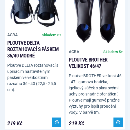
ACRA
Skladem 5+
PLOUTVE DELTA
ROZTAHOVACÍ S PÁSKEM
ACRA
Skladem 5+
36/40 MODRÉ
PLOUTVE BROTHER
Ploutve DELTA roztahovací s
VELIKOST 46/47
upínacím nastavitelným
Ploutve BROTHER velikost 46
páskem ve velikostním
- 47 - gumová botička,
rozsahu 36 - 40 (22,5 - 25,5
igelitový sáček s plastovými
cm).
uchy pro snadné přenášení.
Ploutve mají gumové pružné
výztuhy pro lepší proudění
vody. V barvě tm.
219 Kč
219 Kč