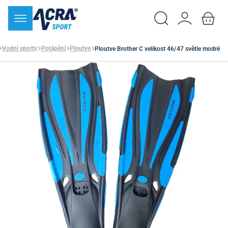
Vodní sporty
Potápění
Ploutve
Ploutve Brother C velikost 46/47 světle modré