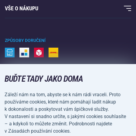
Fitness a posilování
VŠE O NÁKUPU
Kontakty
Raketové sporty
Velkoobchod
Acra garance
Zimní sporty
Nákupní rádce
Vrácení a reklamace
Volný čas a zábava
ZPŮSOBY DORUČENÍ
Doprava a platba
Kemping a turistika
Bojové sporty
ZPŮSOBY PLATBY
Kola a koloběžky
BUĎTE TADY JAKO DOMA
Míčové sporty
Záleží nám na tom, abyste se k nám rádi vraceli. Proto
Vodní sporty
používáme cookies, které nám pomáhají ladit nákup
k dokonalosti a poskytovat vám špičkové služby.
Sportovní oblečení a doplňky
V nastavení si snadno určíte, s jakými cookies souhlasíte
– a kdykoli to můžete změnit. Podrobnosti najdete
Obchodní podmínky
Ochrana osobních údajů
v Zásadách používání cookies.