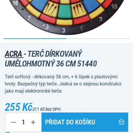
ACRA
-
TERČ DÍRKOVANÝ
UMĚLOHMOTNÝ 36 CM 51440
Terč softový - dírkovaný 36 cm, + 6 šipek s plastovými
hroty. Bezpečný typ terče. Jedná se o stejnou konstrukci
jako mají elektronické terče.
255 Kč
211 Kč bez DPH
PŘIDAT DO KOŠÍKU