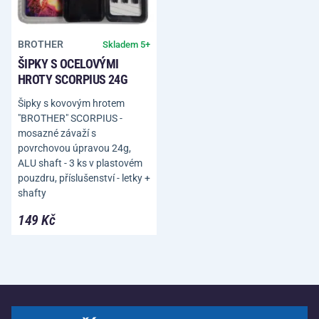
BROTHER
Skladem 5+
ŠIPKY S OCELOVÝMI
HROTY SCORPIUS 24G
Šipky s kovovým hrotem
"BROTHER" SCORPIUS -
mosazné závaží s
povrchovou úpravou 24g,
ALU shaft - 3 ks v plastovém
pouzdru, příslušenství - letky +
shafty
149 Kč