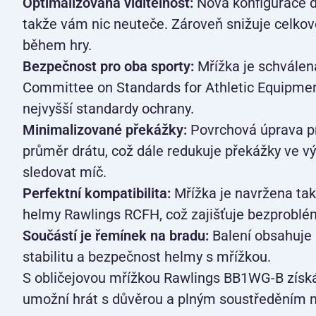
Optimalizovaná viditelnost:
Nová konfigurace dr
takže vám nic neuteče. Zároveň snižuje celkov
během hry.
Bezpečnost pro oba sporty:
Mřížka je schvále
Committee on Standards for Athletic Equipment)
nejvyšší standardy ochrany.
Minimalizované překážky:
Povrchová úprava p
průměr drátu, což dále redukuje překážky ve 
sledovat míč.
Perfektní kompatibilita:
Mřížka je navržena tak
helmy Rawlings RCFH, což zajišťuje bezproblémo
Součástí je řemínek na bradu:
Balení obsahuje 
stabilitu a bezpečnost helmy s mřížkou.
S obličejovou mřížkou Rawlings BB1WG-B získá
umožní hrát s důvěrou a plným soustředěním n