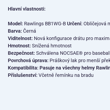
Hlavní vlastnosti:
Model:
Rawlings BB1WG-B
Určení:
Obličejová 
Barva:
Černá
Viditelnost:
Nová konfigurace drátu pro maximál
Hmotnost:
Snížená hmotnost
Bezpečnost:
Schválena NOCSAE® pro baseball i
Povrchová úprava:
Práškový lak pro menší pře
Kompatibilita: Pasuje na všechny helmy Rawl
Příslušenství:
Včetně řemínku na bradu