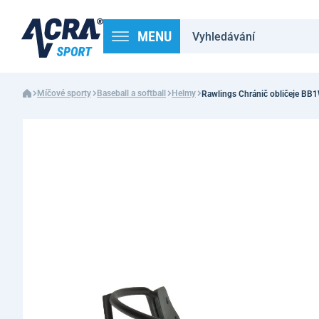
MENU
Míčové sporty
Baseball a softball
Helmy
Rawlings Chránič obličeje BB