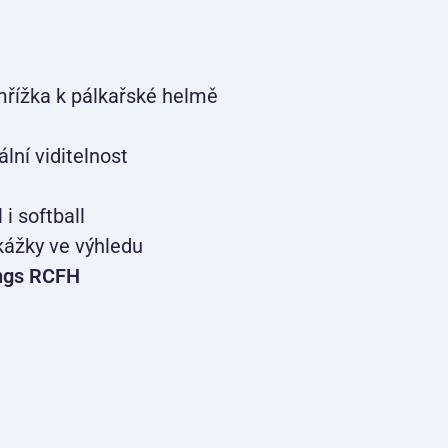
mřížka k pálkařské helmě
ní viditelnost
 softball
kážky ve výhledu
ings RCFH