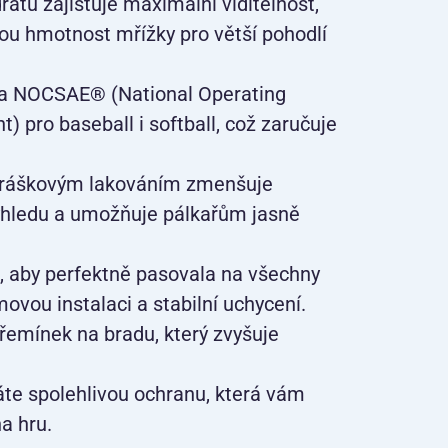
átu zajišťuje maximální viditelnost,
ou hmotnost mřížky pro větší pohodlí
na NOCSAE® (National Operating
 pro baseball i softball, což zaručuje
ráškovým lakováním zmenšuje
výhledu a umožňuje pálkařům jasně
, aby perfektně pasovala na všechny
vou instalaci a stabilní uchycení.
řemínek na bradu, který zvyšuje
te spolehlivou ochranu, která vám
a hru.