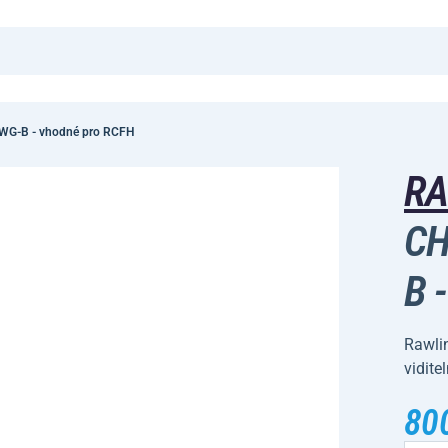
1WG-B - vhodné pro RCFH
RA
CH
B 
Rawli
vidite
80