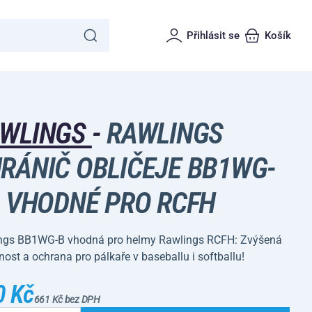
Přihlásit se
Košík
WLINGS
-
RAWLINGS
RÁNIČ OBLIČEJE BB1WG-
- VHODNÉ PRO RCFH
ngs BB1WG-B vhodná pro helmy Rawlings RCFH: Zvýšená
lnost a ochrana pro pálkaře v baseballu i softballu!
0 Kč
661 Kč bez DPH