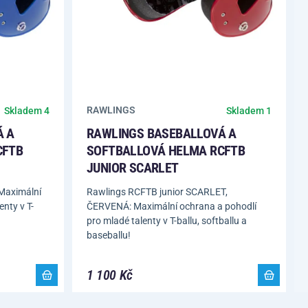
RAWLINGS
Skladem 4
Skladem 1
Á A
RAWLINGS BASEBALLOVÁ A
CFTB
SOFTBALLOVÁ HELMA RCFTB
JUNIOR SCARLET
Maximální
Rawlings RCFTB junior SCARLET,
nty v T-
ČERVENÁ: Maximální ochrana a pohodlí
pro mladé talenty v T-ballu, softballu a
baseballu!
1 100 Kč