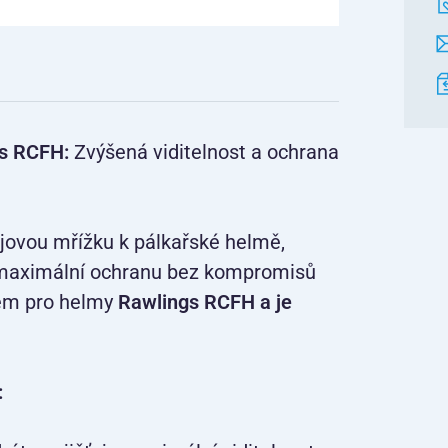
s RCFH:
Zvýšená viditelnost a ochrana
ovou mřížku k pálkařské helmě,
a maximální ochranu bez kompromisů
kem pro helmy
Rawlings RCFH a je
: