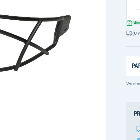
Skl
(U v
PA
Výrobn
PR