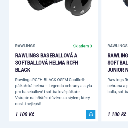
RAWLINGS
RAWLINGS
Skladem 3
RAWLINGS BASEBALLOVÁ A
RAWLING
SOFTBALLOVÁ HELMA RCFH
SOFTBAL
BLACK
JUNIOR 
Rawlings RCFH-BLACK OSFM Coolflo®
Rawlings R
pálkařská helma – Legenda ochrany a stylu
ochrana a p
pro baseballové i softballové pálkaře!
ballu, softb
Vstupte na hřiště s důvěrou a stylem, který
nosí ti nejlepší!
1 100 Kč
1 100 Kč