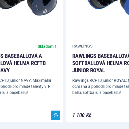
RAWLINGS
Skladem 1
S BASEBALLOVÁ A
RAWLINGS BASEBALLOV
LOVÁ HELMA RCFTB
SOFTBALLOVÁ HELMA R
NAVY
JUNIOR ROYAL
CFTB junior NAVY: Maximální
Rawlings RCFTB junior ROYAL: 
ohodlí pro mladé talenty v T-
ochrana a pohodlí pro mladé tale
allu a baseballu!
ballu, softballu a baseballu!
1 100 Kč