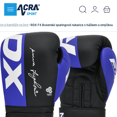
ce a bandáže na box
RDX F4 Boxerské sparingové rukavice s háčkem a smyčkou