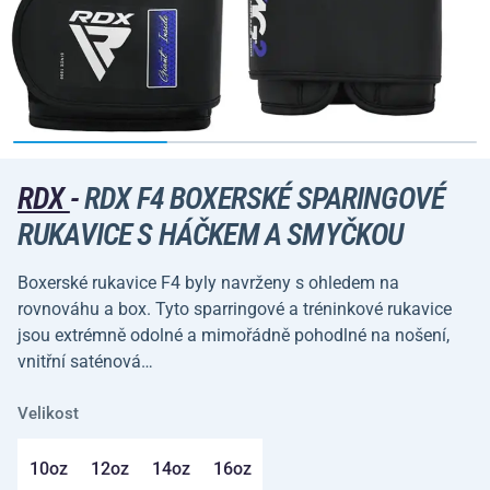
RDX
-
RDX F4 BOXERSKÉ SPARINGOVÉ
RUKAVICE S HÁČKEM A SMYČKOU
Boxerské rukavice F4 byly navrženy s ohledem na
rovnováhu a box. Tyto sparringové a tréninkové rukavice
jsou extrémně odolné a mimořádně pohodlné na nošení,
vnitřní saténová…
Velikost
10oz
12oz
14oz
16oz