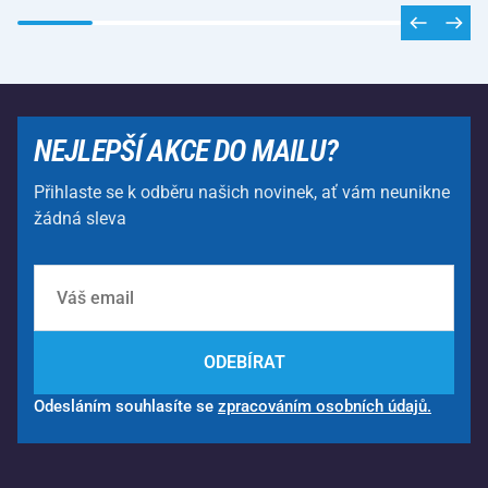
NEJLEPŠÍ AKCE DO MAILU?
Přihlaste se k odběru našich novinek, ať vám neunikne
žádná sleva
ODEBÍRAT
Odesláním souhlasíte se
zpracováním osobních údajů.