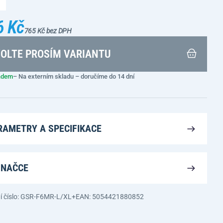
6 Kč
765 Kč bez DPH
OLTE PROSÍM VARIANTU
adem
– Na externím skladu – doručíme do 14 dní
RAMETRY A SPECIFIKACE
ZNAČCE
í číslo: GSR-F6MR-L/XL+
EAN: 5054421880852