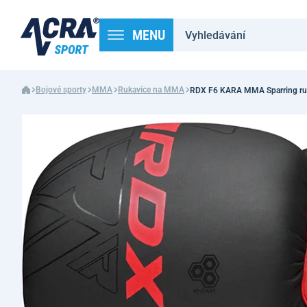
MENU
Bojové sporty
MMA
Rukavice na MMA
RDX F6 KARA MMA Sparring ru