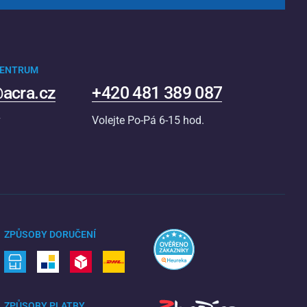
CENTRUM
acra.cz
+420 481 389 087
v
Volejte Po-Pá 6-15 hod.
ZPŮSOBY DORUČENÍ
ZPŮSOBY PLATBY