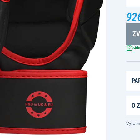
92
ZV
Skl
PA
O 
Výrobn