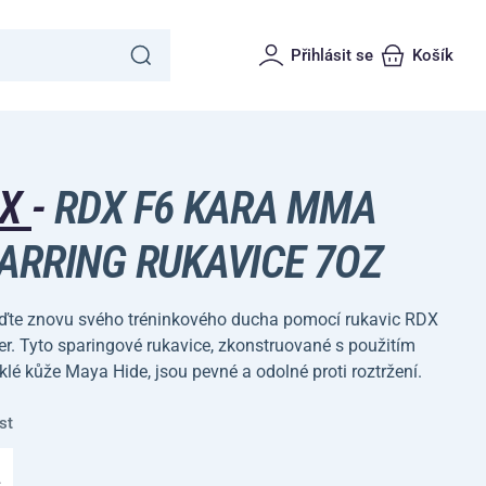
Přihlásit se
Košík
DX
-
RDX F6 KARA MMA
ARRING RUKAVICE 7OZ
ďte znovu svého tréninkového ducha pomocí rukavic RDX
r. Tyto sparingové rukavice, zkonstruované s použitím
lé kůže Maya Hide, jsou pevné a odolné proti roztržení.
st
L