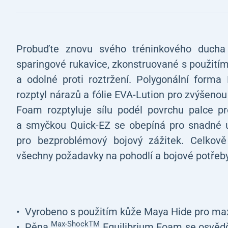
Probuďte znovu svého tréninkového ducha
sparingové rukavice, zkonstruované s použití
a odolné proti roztržení. Polygonální form
rozptyl nárazů a fólie EVA-Lution pro zvýšeno
Foam rozptyluje sílu podél povrchu palce 
a smyčkou Quick-EZ se obepíná pro snadné u
pro bezproblémový bojový zážitek. Celkově
všechny požadavky na pohodlí a bojové potřeby
Vyrobeno s použitím kůže Maya Hide pro max
Max-ShockTM
Pěna
Equilibrium Foam se osvědču