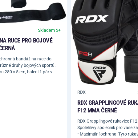
Skladem 5+
NA RUCE PRO BOJOVÉ
ČERNÁ
chranná bandáž na ruce do
 různé druhy bojových sportů.
u 280 x 5 cm, balení 1 pár v
RDX
RDX GRAPPLINGOVÉ RUK
F12 MMA ČERNÉ
RDX Grapplingové rukavice F1
Spolehlivý společník pro vaše z
• Maximální ochrana: Tyto rukav