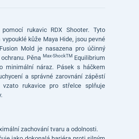
 pomocí rukavic RDX Shooter. Tyto
m vypouklé kůže Maya Hide, jsou pevné
a Fusion Mold je nasazena pro účinný
Max-ShockTM
u ochranu. Pěna
Equilibrium
pro minimální náraz. Pásek s háčkem
chycení a správné zarovnání zápěstí
 vzato rukavice pro střelce splňuje
.
imální zachování tvaru a odolnosti.
je jako dokonalá bariéra proti silným