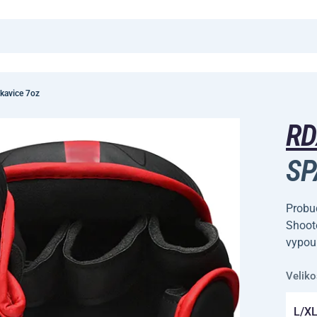
kavice 7oz
R
SP
Probu
Shoote
vypouk
Veliko
L/X