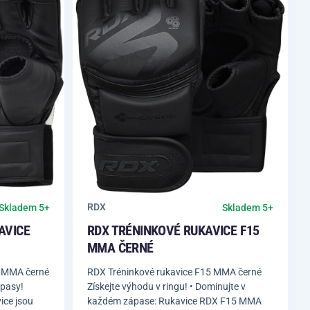
RDX
Skladem 5+
Skladem 5+
AVICE
RDX TRÉNINKOVÉ RUKAVICE F15
MMA ČERNÉ
2 MMA černé
RDX Tréninkové rukavice F15 MMA černé
ápasy!
Získejte výhodu v ringu! • Dominujte v
ice jsou
každém zápase: Rukavice RDX F15 MMA