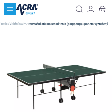
 tenis
Vnitřní stoly
Rekreační stůl na stolní tenis (pingpong) Sponeta-vyztužený