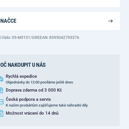
ZNAČCE
í číslo: 05-M5101/GRE
EAN: 8595042793376
OČ NAKOUPIT U NÁS
Rychlá expedice
Objednávky do 12:00 posíláme ještě dnes
Doprava zdarma od 3 000 Kč
Česká podpora a servis
K našim produktům zajišťujeme také náhradní díly.
Možnost vrácení do 14 dnů