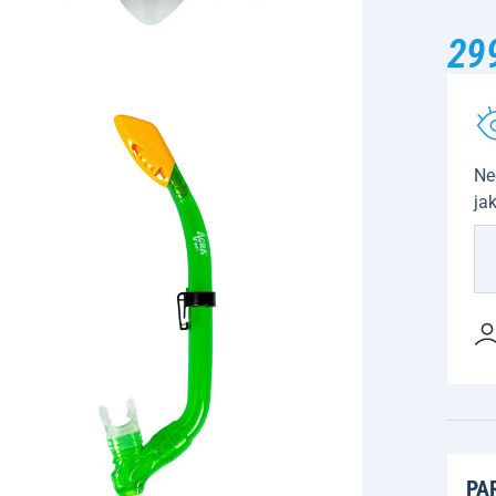
29
Ne
ja
PA