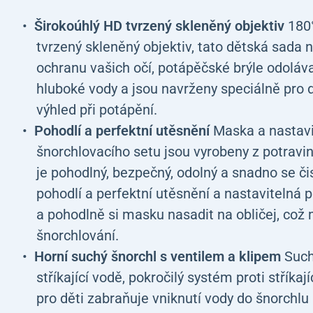
Širokoúhlý HD tvrzený skleněný objektiv
180
tvrzený skleněný objektiv, tato dětská sada 
ochranu vašich očí, potápěčské brýle odoláva
hluboké vody a jsou navrženy speciálně pro d
výhled při potápění.
Pohodlí a perfektní utěsnění
Maska a nastavi
šnorchlovacího setu jsou vyrobeny z potravin
je pohodlný, bezpečný, odolný a snadno se čis
pohodlí a perfektní utěsnění a nastavitelná
a pohodlně si masku nasadit na obličej, což
šnorchlování.
Horní suchý šnorchl s ventilem a klipem
Such
stříkající vodě, pokročilý systém proti stří
pro děti zabraňuje vniknutí vody do šnorchl