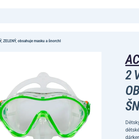
KÝ, ZELENÝ, obsahuje masku a šnorchl
A
2 
OB
ŠN
Dětský
dětské
dárkem