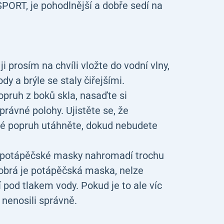
PORT, je pohodlnější a dobře sedí na
 prosím na chvíli vložte do vodní vlny,
y a brýle se staly čiřejšími.
pruh z boků skla, nasaďte si
právné polohy. Ujistěte se, že
oté popruh utáhněte, dokud nebudete
u potápěčské masky nahromadí trochu
 dobrá je potápěčská maska, nelze
í pod tlakem vody. Pokud je to ale víc
 nenosili správně.