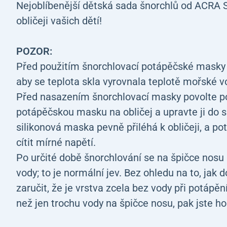
Nejoblíbenější dětská sada šnorchlů od ACRA S
obličeji vašich dětí!
POZOR:
Před použitím šnorchlovací potápěčské masky ji
aby se teplota skla vyrovnala teplotě mořské vod
Před nasazením šnorchlovací masky povolte po
potápěčskou masku na obličej a upravte ji do s
silikonová maska pevně přiléhá k obličeji, a p
cítit mírné napětí.
Po určité době šnorchlování se na špičce nos
vody; to je normální jev. Bez ohledu na to, jak
zaručit, že je vrstva zcela bez vody při potápěn
než jen trochu vody na špičce nosu, pak jste ho