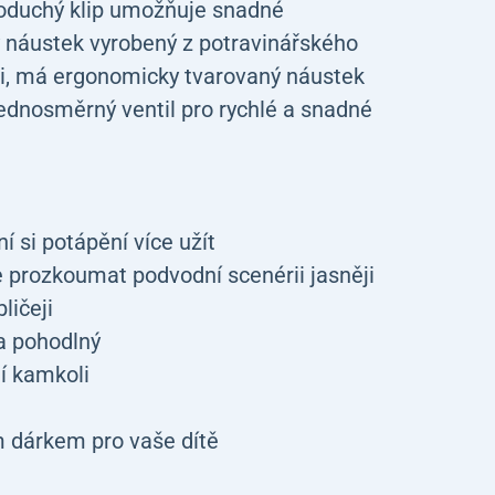
noduchý klip umožňuje snadné
náustek vyrobený z potravinářského
ti, má ergonomicky tvarovaný náustek
 jednosměrný ventil pro rychlé a snadné
 si potápění více užít
prozkoumat podvodní scenérii jasněji
ličeji
 a pohodlný
í kamkoli
m dárkem pro vaše dítě