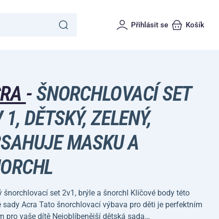
Přihlásit se
Košík
CRA
-
ŠNORCHLOVACÍ SET
V 1, DĚTSKÝ, ZELENÝ,
SAHUJE MASKU A
ORCHL
 šnorchlovací set 2v1, brýle a šnorchl Klíčové body této
 sady Acra Tato šnorchlovací výbava pro děti je perfektním
 pro vaše dítě Nejoblíbenější dětská sada…