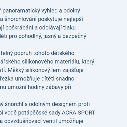
° panoramatický výhled a odolný
na šnorchlování poskytuje nejlepší
jí poškrábání a odolávají tlaku
ěti pro pohodlný, jasný a bezpečný
telný popruh tohoto dětského
ářského silikonového materiálu, který
tí. Měkký silikonový lem zajišťuje
 přezka umožňuje dítěti snadno
 mu umožní hodiny zábavy při
ý šnorchl s odolným designem proti
kající vodě potápěčské sady ACRA SPORT
u a odvzdušňovací ventil umožňuje