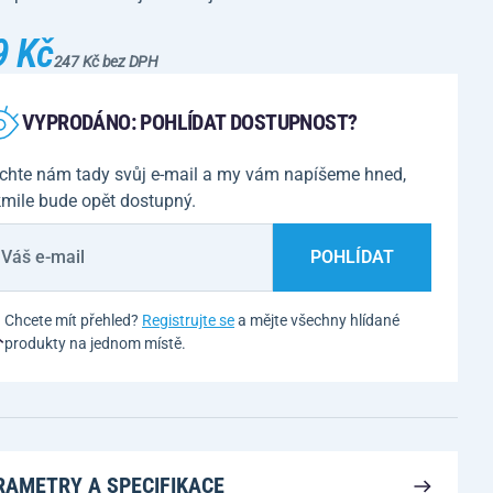
9 Kč
247 Kč bez DPH
VYPRODÁNO: POHLÍDAT DOSTUPNOST?
chte nám tady svůj e-mail a my vám napíšeme hned,
kmile bude opět dostupný.
POHLÍDAT
Chcete mít přehled?
Registrujte se
a mějte všechny hlídané
produkty na jednom místě.
RAMETRY A SPECIFIKACE