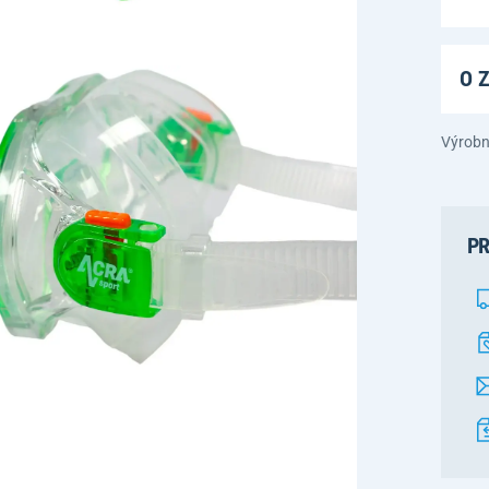
O 
Výrobn
PR