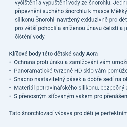
vyčištění a vypuštění vody ze šnorchlu. Jed
připevnění suchého šnorchlu k masce
Měkký 
silikonu
Šnorchl, navržený exkluzivně pro dě
pro větší pohodlí a sníženou únavu čelistí a
čištění vody.
Klíčové body této dětské sady Acra
Ochrana proti úniku a zamlžování vám umožní
Panoramatické tvrzené HD sklo vám pomůže 
Snadno nastavitelný pásek a dobře sedí na ob
Materiál potravinářského silikonu, bezpečný
S přenosným síťovaným vakem pro přenášen
Tato šnorchlovací výbava pro děti je perfektní