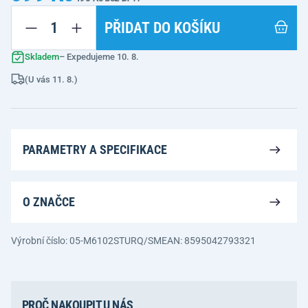
PŘIDAT DO KOŠÍKU
Skladem
– Expedujeme 10. 8.
(U vás 11. 8.)
PARAMETRY A SPECIFIKACE
O ZNAČCE
Výrobní číslo: 05-M6102STURQ/SM
EAN: 8595042793321
PROČ NAKOUPIT U NÁS