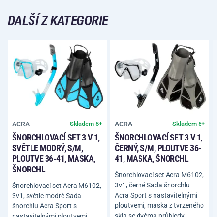
DALŠÍ Z KATEGORIE
ACRA
ACRA
Skladem 5+
Skladem 5+
ŠNORCHLOVACÍ SET 3 V 1,
ŠNORCHLOVACÍ SET 3 V 1,
SVĚTLE MODRÝ, S/M,
ČERNÝ, S/M, PLOUTVE 36-
PLOUTVE 36-41, MASKA,
41, MASKA, ŠNORCHL
ŠNORCHL
Šnorchlovací set Acra M6102,
3v1, černé Sada šnorchlu
Šnorchlovací set Acra M6102,
Acra Sport s nastavitelnými
3v1, světle modré Sada
ploutvemi, maska z tvrzeného
šnorchlu Acra Sport s
skla se dvěma průhledy,
nastavitelnými ploutvemi,