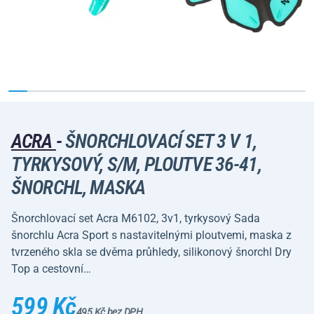
ACRA
-
ŠNORCHLOVACÍ SET 3 V 1,
TYRKYSOVÝ, S/M, PLOUTVE 36-41,
ŠNORCHL, MASKA
Šnorchlovací set Acra M6102, 3v1, tyrkysový Sada
šnorchlu Acra Sport s nastavitelnými ploutvemi, maska z
tvrzeného skla se dvěma průhledy, silikonový šnorchl Dry
Top a cestovní…
599 Kč
495 Kč bez DPH