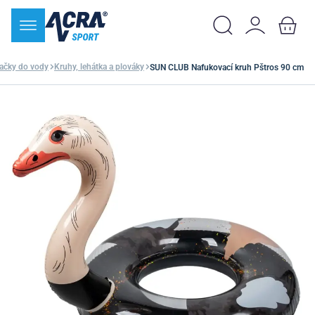
ačky do vody
Kruhy, lehátka a plováky
SUN CLUB Nafukovací kruh Pštros 90 cm