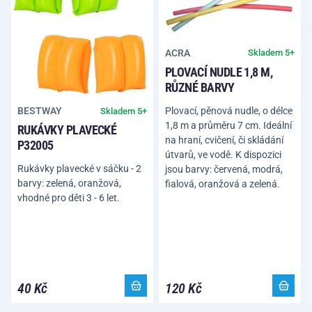
ACRA
Skladem 5+
PLOVACÍ NUDLE 1,8 M,
RŮZNÉ BARVY
Plovací, pěnová nudle, o délce
BESTWAY
Skladem 5+
1,8 m a průměru 7 cm. Ideální
RUKÁVKY PLAVECKÉ
na hraní, cvičení, či skládání
P32005
útvarů, ve vodě. K dispozici
Rukávky plavecké v sáčku - 2
jsou barvy: červená, modrá,
barvy: zelená, oranžová,
fialová, oranžová a zelená.
vhodné pro děti 3 - 6 let.
40 Kč
120 Kč