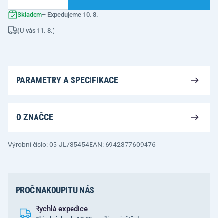
Skladem
– Expedujeme 10. 8.
(U vás 11. 8.)
PARAMETRY A SPECIFIKACE
O ZNAČCE
Výrobní číslo: 05-JL/35454
EAN: 6942377609476
PROČ NAKOUPIT U NÁS
Rychlá expedice