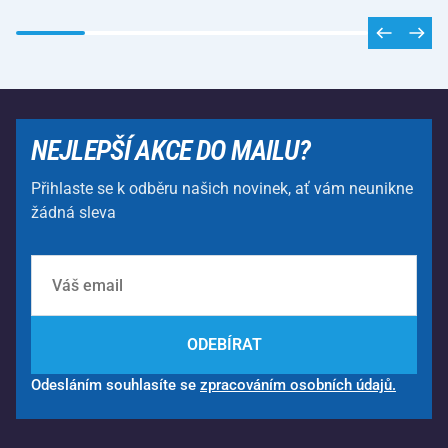
NEJLEPŠÍ AKCE DO MAILU?
Přihlaste se k odběru našich novinek, ať vám neunikne
žádná sleva
ODEBÍRAT
Odesláním souhlasíte se
zpracováním osobních údajů.