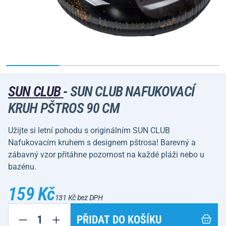
SUN CLUB
-
SUN CLUB NAFUKOVACÍ
KRUH PŠTROS 90 CM
Užijte si letní pohodu s originálním SUN CLUB
Nafukovacím kruhem s designem pštrosa! Barevný a
zábavný vzor přitáhne pozornost na každé pláži nebo u
bazénu.
159 Kč
131 Kč bez DPH
PŘIDAT DO KOŠÍKU