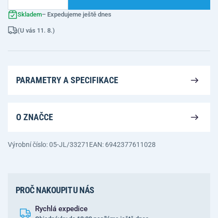
Skladem
– Expedujeme ještě dnes
(U vás 11. 8.)
PARAMETRY A SPECIFIKACE
O ZNAČCE
Výrobní číslo: 05-JL/33271
EAN: 6942377611028
PROČ NAKOUPIT U NÁS
Rychlá expedice