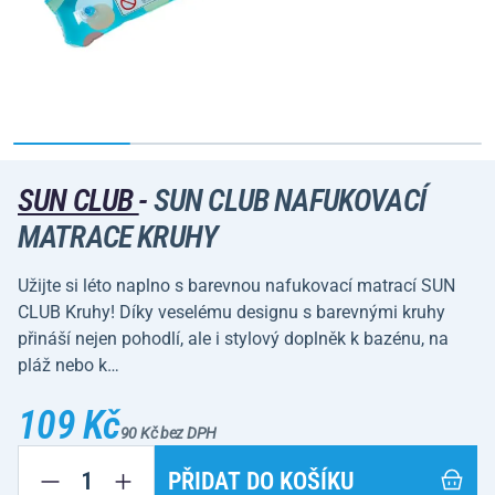
SUN CLUB
-
SUN CLUB NAFUKOVACÍ
MATRACE KRUHY
Užijte si léto naplno s barevnou nafukovací matrací SUN
CLUB Kruhy! Díky veselému designu s barevnými kruhy
přináší nejen pohodlí, ale i stylový doplněk k bazénu, na
pláž nebo k…
109 Kč
90 Kč bez DPH
PŘIDAT DO KOŠÍKU