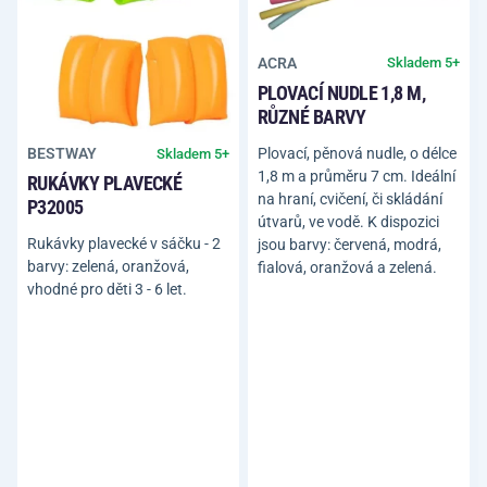
ACRA
Skladem 5+
PLOVACÍ NUDLE 1,8 M,
RŮZNÉ BARVY
Plovací, pěnová nudle, o délce
BESTWAY
Skladem 5+
1,8 m a průměru 7 cm. Ideální
RUKÁVKY PLAVECKÉ
na hraní, cvičení, či skládání
P32005
útvarů, ve vodě. K dispozici
Rukávky plavecké v sáčku - 2
jsou barvy: červená, modrá,
barvy: zelená, oranžová,
fialová, oranžová a zelená.
vhodné pro děti 3 - 6 let.