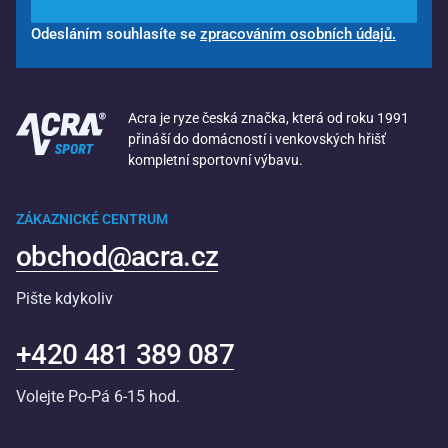
Odesláním souhlasíte se
zpracováním osobních údajů.
Acra je ryze česká značka, která od roku 1991
přináší do domácností i venkovských hřišť
kompletní sportovní výbavu.
ZÁKAZNICKÉ CENTRUM
obchod@acra.cz
Pište kdykoliv
+420 481 389 087
Volejte Po-Pá 6-15 hod.