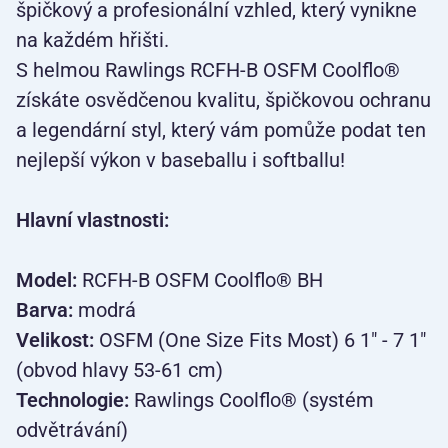
špičkový a profesionální vzhled, který vynikne
na každém hřišti.
S helmou Rawlings RCFH-B OSFM Coolflo®
získáte osvědčenou kvalitu, špičkovou ochranu
a legendární styl, který vám pomůže podat ten
nejlepší výkon v baseballu i softballu!
Hlavní vlastnosti:
Model:
RCFH-B OSFM Coolflo® BH
Barva:
modrá
Velikost:
OSFM (One Size Fits Most) 6 1" - 7 1"
(obvod hlavy 53-61 cm)
Technologie:
Rawlings Coolflo® (systém
odvětrávání)