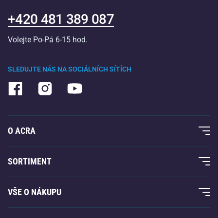
+420 481 389 087
Volejte Po-Pá 6-15 hod.
SLEDUJTE NÁS NA SOCIÁLNÍCH SÍTÍCH
O ACRA
O nás
SORTIMENT
Acra garance
Fitness a posilování
VŠE O NÁKUPU
Kontakty
Raketové sporty
Velkoobchod
Acra garance