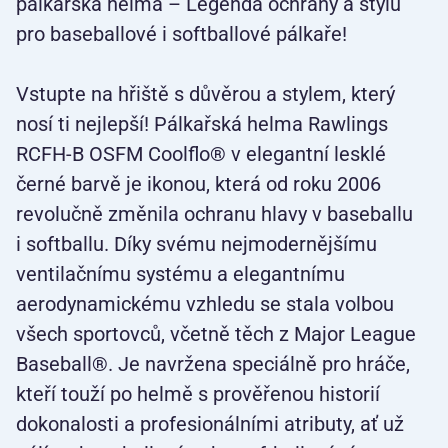
pálkařská helma – Legenda ochrany a stylu
pro baseballové i softballové pálkaře!
Vstupte na hřiště s důvěrou a stylem, který
nosí ti nejlepší! Pálkařská helma Rawlings
RCFH-B OSFM Coolflo® v elegantní lesklé
černé barvě je ikonou, která od roku 2006
revolučně změnila ochranu hlavy v baseballu
i softballu. Díky svému nejmodernějšímu
ventilačnímu systému a elegantnímu
aerodynamickému vzhledu se stala volbou
všech sportovců, včetně těch z Major League
Baseball®. Je navržena speciálně pro hráče,
kteří touží po helmě s prověřenou historií
dokonalosti a profesionálními atributy, ať už