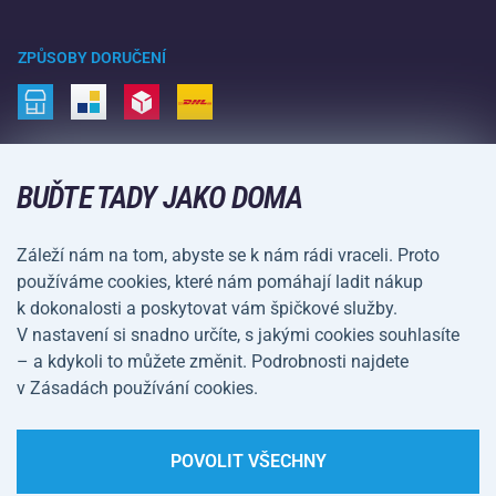
Zimní sporty
Nákupní rádce
Vrácení a reklamace
Volný čas a zábava
ZPŮSOBY DORUČENÍ
Doprava a platba
Kemping a turistika
Bojové sporty
ZPŮSOBY PLATBY
Kola a koloběžky
BUĎTE TADY JAKO DOMA
Míčové sporty
Záleží nám na tom, abyste se k nám rádi vraceli. Proto
Vodní sporty
používáme cookies, které nám pomáhají ladit nákup
k dokonalosti a poskytovat vám špičkové služby.
Sportovní oblečení a doplňky
V nastavení si snadno určíte, s jakými cookies souhlasíte
– a kdykoli to můžete změnit. Podrobnosti najdete
Obchodní podmínky
Ochrana osobních údajů
v Zásadách používání cookies.
Nastavení cookies
POVOLIT VŠECHNY