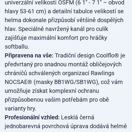
univerzální velikosti OSFM (6 1" - 7 1" – obvod
hlavy 53-61 cm) a detailní tabulce velikostí se
helma dokonale přizpůsobí většině dospělých
hlav. Speciálně navržený kanál pro culík
zajišťuje maximální komfort pro hráčky
softballu.
Připravena na vše:
Tradiční design Coolflo® je
předvrtaný pro snadnou montáž obličejových
chráničů schválených organizací Rawlings
NOCSAE® (masky BB1WG/SB1WG), což vám
umožňuje získat komplexní ochranu
přizpůsobenou vašim potřebám pro obě
varianty hry.
Profesionální vzhled:
Lesklá černá
jednobarevná povrchová úprava dodává helmě