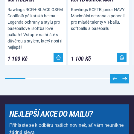
Rawlings RCFH-BLACK OSFM
Rawlings RCFTB junior NAVY:
Coolflo® pálkařská helma –
Maximální ochrana a pohodlí
Legenda ochrany a stylu pro
pro mladé talenty v T-ballu,
baseballové i softballové
softballu a baseballu!
pálkaře! Vstupte na hřiště s
důvěrou a stylem, který nosí ti
nejlepší!
1 100 Kč
1 100 Kč
NEJLEPŠÍ AKCE DO MAILU?
Přihlaste se k odběru našich novinek, ať vám neunikne
žádná sleva