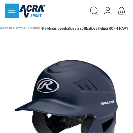
Baseball a softball
Helmy
Rawlings baseballová a softballová helma RCFH NAVY