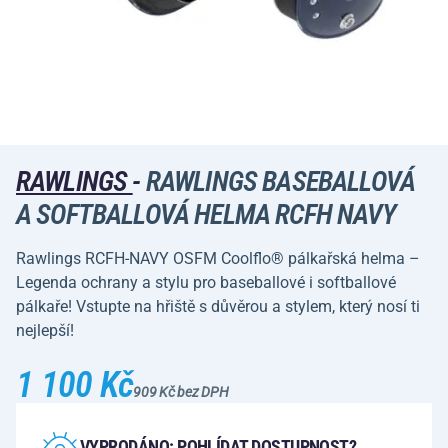
RAWLINGS
-
RAWLINGS BASEBALLOVÁ
A SOFTBALLOVÁ HELMA RCFH NAVY
Rawlings RCFH-NAVY OSFM Coolflo® pálkařská helma –
Legenda ochrany a stylu pro baseballové i softballové
pálkaře! Vstupte na hřiště s důvěrou a stylem, který nosí ti
nejlepší!
1 100 Kč
909 Kč bez DPH
VYPRODÁNO: POHLÍDAT DOSTUPNOST?