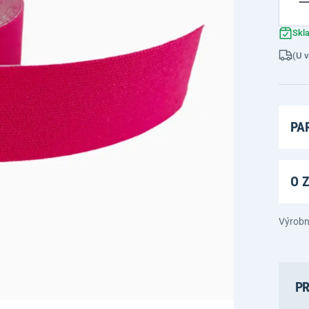
Skl
(U v
PA
O 
Výrobn
PR