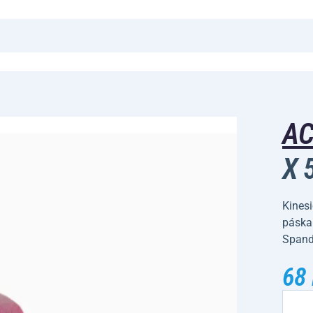
A
X 
Kinesi
páska
Spande
68