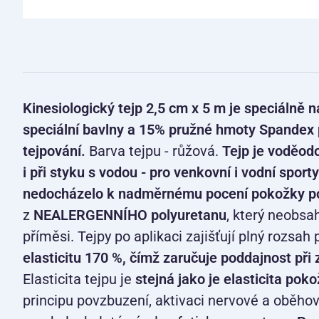
Kinesiologický tejp 2,5 cm x 5 m je speciálně
speciální bavlny a 15% pružné hmoty Spandex p
tejpování.
Barva tejpu - růžová.
Tejp je voděod
i při styku s vodou - pro venkovní i vodní sport
nedocházelo k nadměrnému pocení pokožky p
z
NEALERGENNÍHO polyuretanu
, který neobsa
příměsi. Tejpy po aplikaci zajišťují plný rozsa
elasticitu 170 %, čímž zaručuje poddajnost při 
Elasticita tejpu je
stejná jako je elasticita pok
principu povzbuzení, aktivaci nervové a oběhov