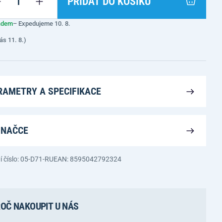
PŘIDAT DO KOŠÍKU
adem
– Expedujeme 10. 8.
ás 11. 8.)
RAMETRY A SPECIFIKACE
ZNAČCE
í číslo: 05-D71-RU
EAN: 8595042792324
OČ NAKOUPIT U NÁS