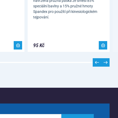
navržená pružná páska ze směsi 85%
speciální bavlny a 15% pružné hmoty
Spandex pro použítí při kinesiologickém
tejpování.
95 Kč