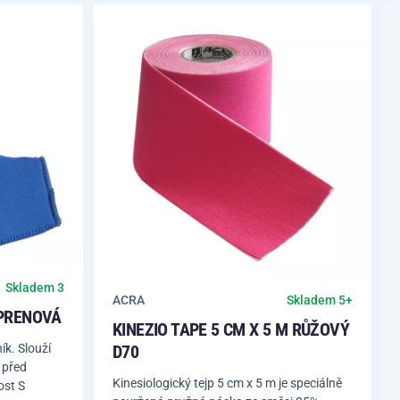
Skladem 3
ACRA
Skladem 5+
PRENOVÁ
KINEZIO TAPE 5 CM X 5 M RŮŽOVÝ
k. Slouží
D70
 před
Kinesiologický tejp 5 cm x 5 m je speciálně
ost S