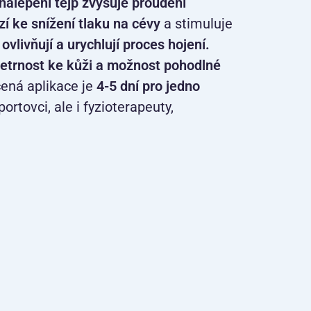
nalepení tejp zvyšuje proudění
í ke snížení tlaku na cévy
a stimuluje
ovlivňují a urychlují proces hojení.
šetrnost ke kůži a možnost pohodlné
čená aplikace je
4-5 dní pro jedno
portovci, ale i fyzioterapeuty,