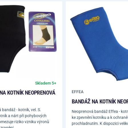
Skladem 5+
NA KOTNÍK NEOPRENOVÁ
EFFEA
BANDÁŽ NA KOTNÍK NEO
bandáž - kotník, vel. S.
Neoprenová bandáž Effea - kotní
tník a nárt při pohybových
ke zpevnění kotníku a k ochraně
 omezuje riziko vzniku výronů
prochladnutím. K dispozici velik
 zranění.