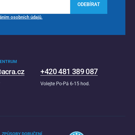
ODEBÍRAT
áním osobních údajů.
CENTRUM
acra.cz
+420 481 389 087
v
Volejte Po-Pá 6-15 hod.
ZPŮSOBY DORUČENÍ