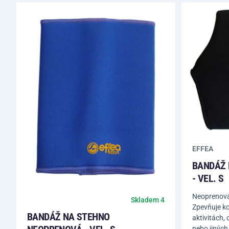
EFFEA
BANDÁŽ 
- VEL. S
Neoprenová 
Skladem 4
Zpevňuje ko
BANDÁŽ NA STEHNO
aktivitách,
nebo jiných