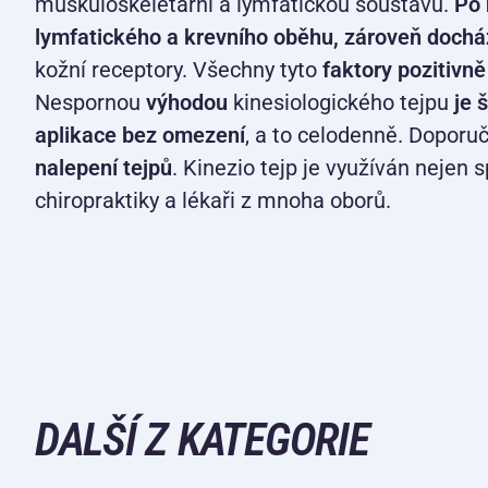
muskuloskeletární a lymfatickou soustavu.
Po 
lymfatického a krevního oběhu, zároveň docház
kožní receptory. Všechny tyto
faktory pozitivně 
Nespornou
výhodou
kinesiologického tejpu
je 
aplikace bez omezení
, a to celodenně. Doporu
nalepení tejpů
. Kinezio tejp je využíván nejen s
chiropraktiky a lékaři z mnoha oborů.
DALŠÍ Z KATEGORIE