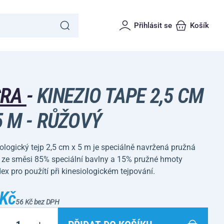
Přihlásit se
Košík
CRA
-
KINEZIO TAPE 2,5 CM
5 M - RŮŽOVÝ
ologický tejp 2,5 cm x 5 m je speciálně navržená pružná
 ze směsi 85% speciální bavlny a 15% pružné hmoty
x pro použítí při kinesiologickém tejpování.
 Kč
56 Kč bez DPH