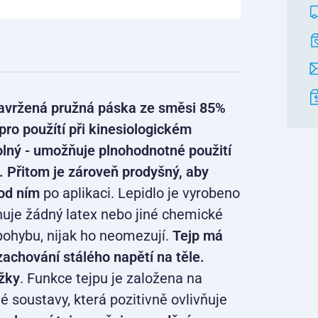
 navržená pružná páska ze směsi 85%
ro použítí při kinesiologickém
olný - umožňuje plnohodnotné použití
y. Přitom je zároveň prodyšný, aby
od ním
po aplikaci. Lepidlo je vyrobeno
huje žádný latex nebo jiné chemické
h pohybu, nijak ho neomezují.
Tejp má
zachování stálého napětí na těle.
ožky
. Funkce tejpu je založena na
é soustavy, která pozitivně ovlivňuje