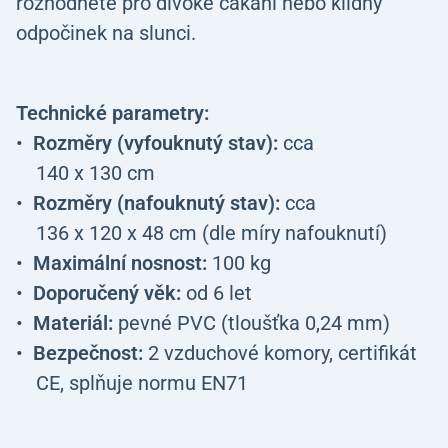
rozhodnete pro divoké cákání nebo klidný
odpočinek na slunci.
Technické parametry:
Rozměry (vyfouknutý stav):
cca
140 x 130 cm
Rozměry (nafouknutý stav):
cca
136 x 120 x 48 cm (dle míry nafouknutí)
Maximální nosnost:
100 kg
Doporučený věk:
od 6 let
Materiál:
pevné PVC (tloušťka 0,24 mm)
Bezpečnost:
2 vzduchové komory, certifikát
CE, splňuje normu EN71