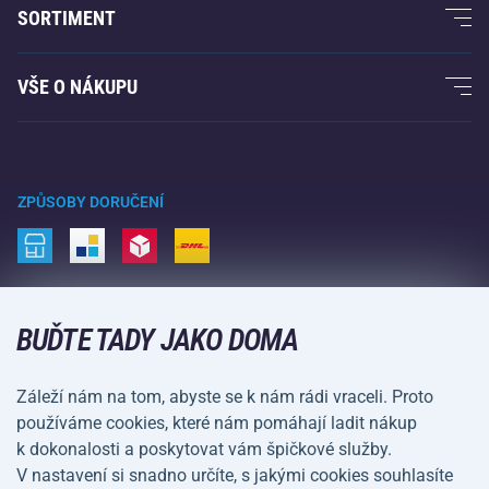
O nás
SORTIMENT
Acra garance
Fitness a posilování
VŠE O NÁKUPU
Kontakty
Raketové sporty
Velkoobchod
Acra garance
Zimní sporty
Nákupní rádce
Vrácení a reklamace
Volný čas a zábava
ZPŮSOBY DORUČENÍ
Doprava a platba
Kemping a turistika
Bojové sporty
ZPŮSOBY PLATBY
Kola a koloběžky
BUĎTE TADY JAKO DOMA
Míčové sporty
Záleží nám na tom, abyste se k nám rádi vraceli. Proto
Vodní sporty
používáme cookies, které nám pomáhají ladit nákup
k dokonalosti a poskytovat vám špičkové služby.
Sportovní oblečení a doplňky
V nastavení si snadno určíte, s jakými cookies souhlasíte