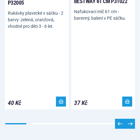
BESTWAY 61 CM P31022
P32005
Nafukovací míč 61 cm -
Rukávky plavecké v sáčku - 2
barevný, balení v PE sáčku.
barvy: zelená, oranžová,
vhodné pro děti 3 - 6 let.
40 Kč
37 Kč